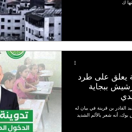
ها ك
ة يعلق على طرد
رشيش ببجاية
يدي
 القادر بن قرينة في بيان له
وك، أنه شعر بالألم الشديد