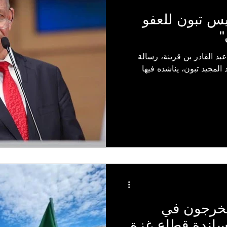
يس تبون للعفو
"
بد القادر بن قرينة، رسالة
المجيد تبون، يناشده فيها
 يخرجون في
اندة قطاع غزة