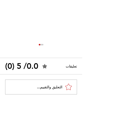
0.0/ 5 (0)
تعليقات
القضاء الإداري يقضي بحل
التعليق والتقييم...
 واسعًا وتُعيد طرح
نقابة "كنابست"