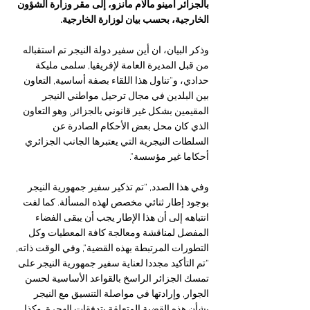
بالجزائر أمينو مالام مانزو، إلى مقر وزارة الشؤون 
الخارجية، بحسب بيان لوزارة الخارجية.
وذكر البيان، ان أين سفير دولة النيجر تم استقباله 
من قبل المديرة العامة لإفريقيا, سلمى مليكة 
حدادي، و”تناول هذا اللقاء بصفة أساسية, التعاون 
بين البلدين في مجال ترحيل مواطني النيجر 
المقيمين بشكل غير قانوني بالجزائر, وهو التعاون 
الذي كان محل بعض الأحكام الصادرة عن 
السلطات النيجرية التي يعتبرها الجانب الجزائري 
أحكاما غير مؤسسة”. 
وفي هذا الصدد, “تم تذكير سفير جمهورية النيجر 
بوجود إطار ثنائي مخصص لهذه المسألة. كما لفت 
انتباهه إلى أن هذا الإطار يجب أن يبقى الفضاء 
المفضل لمناقشة ومعالجة كافة المعطيات وكل 
التطورات المرتبطة بهذه القضية”, وفي الوقت ذاته, 
“تم التأكيد مجددا لعناية سفير جمهورية النيجر على 
تمسك الجزائر الراسخ بالقواعد الأساسية لحسن 
الجوار, وإرادتها في مواصلة التنسيق مع النيجر 
بشأن هذه القضية المتعلقة بتدفقات الهجرة, وكذا 