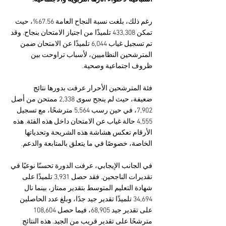
رغم ذلك، بلغت نسبة النجاح العامة 67.56%، حيث 
تمكن 433,308 تلميذًا من اجتياز الامتحان بنجاح. وقد 
تم تسجيل غياب 6,044 تلميذًا عن الامتحان ضمن 
المترشحين النظاميين، لأسباب تراوحت بين 
ظروف اجتماعية وصحية.
فئة المترشحين الأحرار عرفت بدورها نتائج 
ضعيفة، حيث لم ينجح سوى 2,338 ممتحن من أصل 
7,902، في حين رسب 5,564 مترشحًا، مع تسجيل 
4,555 حالة غياب عن الامتحان داخل هذه الفئة. هذه 
الأرقام تعكس هشاشة هذه الشريحة وتحدياتها 
الخاصة، خصوصًا في ما يتعلق بالمتابعة والدعم.
في الجانب الإيجابي، عرفت الدورة تحسنًا نوعيًا في 
تقديرات الناجحين. فقد حصل 3,931 تلميذًا على 
شهادة التعليم المتوسط بتقدير ممتاز، بينما نال 
34,694 تلميذًا تقدير جيد جدًا، وبلغ عدد الحاصلين 
على تقدير جيد 68,905، فيما حصل 108,604 
مترشحًا على تقدير قريب من الجيد. هذه النتائج 