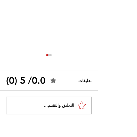
0.0/ 5 (0)
تعليقات
القضاء الإداري يقضي بحل
التعليق والتقييم...
 واسعًا وتُعيد طرح
نقابة "كنابست"