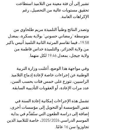
تشير إلى أن فئة معينة من التلاميذ استطاعت 
تحقيق مستويات عالية من التحصيل، رغم 
الإكراهات العامة.
وتصدر النتائج وطنياً التلميذة مريم طلحاوي من 
متوسطة "رمضاني حسوني" بولاية بسكرة، بمعدل 
19.58، فيما تقاسم المرتبة الثانية التلميذ أنيس باكير 
من ولاية الجزائر، والتلميذة خداس فاطمة من 
ولاية جيجل، بمعدل 19.46 لكل منهما.
وفي مواجهة هذا الوضع، أعلنت وزارة التربية 
الوطنية عن إجراءات خاصة لإعادة إدماج التلاميذ 
الراسبين، تتوزع على خمس فئات بحسب السن، 
عدد مرات الإعادة، أو العقوبات التأديبية السابقة. 
تشمل هذه الإجراءات إمكانية إعادة السنة في 
نفس المؤسسة أو التحويل إلى مؤسسات أخرى، 
إضافة إلى دراسة الطعون التي ستُقدَّم في بداية 
الموسم الدراسي 2025/2026، خاصة للتلاميذ الذين 
تجاوزوا سن 16 عامًا.