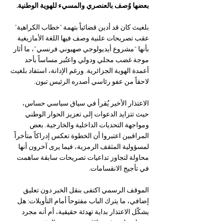
بعضها وُصف بالعنصري والمسيء للهوية الوطنية.
بلغيث كان قد أدين قضائياً بتهمة "خطاب الكراهية" 
عقب تصريحات علنية وصف فيها اللغة الأمازيغية 
بأنها “مشروع أيديولوجي صهيوني فرنسي”، ما أثار 
موجة غضب محلي ودولي واعتُبر مساساً بأحد 
أعمدة الهوية الجزائرية. ورغم الإدانة، استفاد بلغيث 
لاحقاً من عفو رئاسي أصدره الرئيس تبون.
الاعتذار الأخير يُقرأ في سياق سياسي حساس، 
حيث تتزايد الدعوات إلى تعزيز الحوار الوطني 
ومواجهة التحديات الداخلية والخارجية. بعض 
المراقبين اعتبروا أن الخطوة تعكس إدراكاً متأخراً 
لمسؤولية المثقف الرمزية، فيما يرى آخرون أنها 
محاولة لتجاوز تداعيات تصريحات سابقة ساهمت 
في تأجيج الانقسامات.
الموقف الرسمي اكتفى بنقل الخبر دون تعليق 
إضافي، ما يترك الباب مفتوحاً أمام التأويلات: هل 
يشكّل الاعتذار بداية تهدئة حقيقية، أم أنه مجرد 