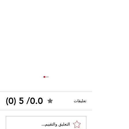
0.0/ 5 (0)
تعليقات
احتجاجات التونسية
القضاء الإداري يقضي بحل
التعليق والتقييم...
نقابة "كنابست"