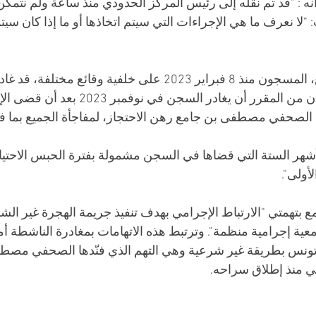
 : "قد تم نقله إلى رئيس المركز الحدودي منذ ساعة ولم نتمكن 
"لا نعرف ما هي الإجراءات التي سيتم اتخاذها أو ما إذا كان سي
أفريل الماضي. وبينما كان من المقرر أن يغادر الس
الصحفي مصطفى بن جامع رهن الاحتجاز، لمفاجأة الجميع بما ف
لأشهر الستة التي قضاها في السجن مشمولة بفترة الحبس الاحتياط
أولى". 
همتي "الارتباط الإجرامي بهدف تنفيذ جريمة الهجرة غير الشرع
ية إجرامية منظمة". وترتبط هذه الاتهامات بمغادرة الناشطة أم
 تونس بطريقة غير شرعية وهي التهم الذي فنّدها الصحفي مصطف
ي منذ إطلاق سراحه. 