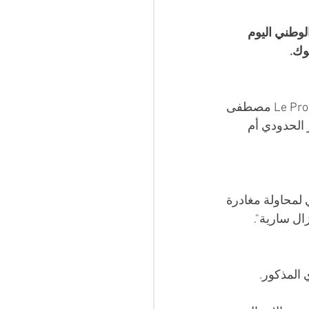
وطني اليوم 
أعلنت الصحفية بشرى نعمان عبر مواقع التواصل الاجتماعي ان الصحفي بجريدة Le Provincial مصطفى 
 الحدودي أم 
محاولة مغادرة 
ال سارية". 
المذكور.