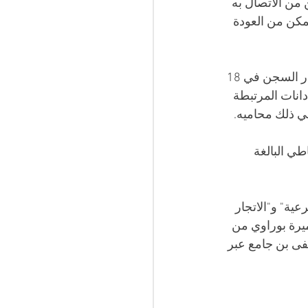
من الاتصال به 
تمكن من العودة 
وكان مصطفى بن جامع، المسجون منذ 8 فبراير 2023 على خلفية وقائع مختلفة، قد غادر السجن في 18 
جن في نوفمبر 2023 بعد أن قضى الإدانات المرتبطة 
ي ذلك محاميه.
ي البالغة 
ية" و"الاتجار 
يرة بوراوي من 
ى بن جامع عبر 