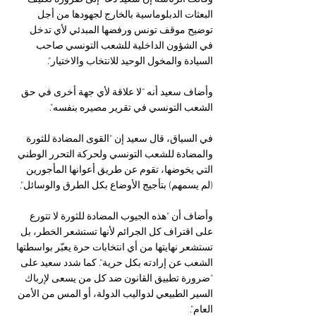
البعثات الدبلوماسية بالخارج لجهودها من أجل 
توضيح موقف تونس ورفضها المبدئي لأي تدخل 
في الشؤون الداخلية للشعب التونسي صاحب 
السيادة والمخول الوحيد للانتخاب والاختيار".
وأضاف سعيد أنه "لا علاقة لأي جهة أخرى في حق 
الشعب التونسي في تقرير مصيره بنفسه".
في السياق، قال سعيد إن "القوى المضادة للثورة 
والمضادة للشعب التونسي ولحركة التحرر الوطني 
التي يخوضها، تقوم عن طريق أعوانها المأجورين 
(لم يسمهم) بتأجيج الأوضاع بكل الطرق والوسائل".
وأضاف أن "هذه الجيوب المضادة للثورة لا تتورع 
على اقتراف كل الجرائم لأنها تستشعر الخطر، بل 
تستشعر نهايتها من أي انتخابات حرة يعبّر بواسطتها 
الشعب عن إرادته بكل حرية". كما شدد سعيد على 
"ضرورة تطبيق القانون ضد كل من يسعى لإرباك 
السير الطبيعي لدواليب الدولة، أو المس من الأمن 
العام".