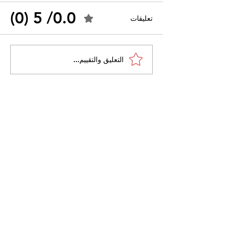
0.0/ 5 (0)
تعليقات
احتجاجات التونسية
القضاء الإداري يقضي بحل
التعليق والتقييم...
نقابة "كنابست"