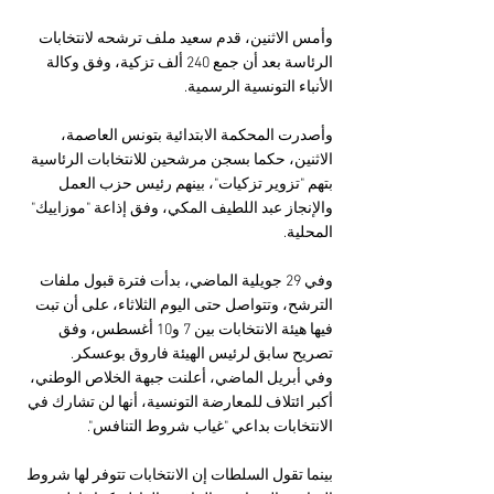
وأمس الاثنين، قدم سعيد ملف ترشحه لانتخابات 
الرئاسة بعد أن جمع 240 ألف تزكية، وفق وكالة 
الأنباء التونسية الرسمية.
وأصدرت المحكمة الابتدائية بتونس العاصمة، 
الاثنين، حكما بسجن مرشحين للانتخابات الرئاسية 
بتهم "تزوير تزكيات"، بينهم رئيس حزب العمل 
والإنجاز عبد اللطيف المكي، وفق إذاعة "موزاييك" 
المحلية.
وفي 29 جويلية الماضي، بدأت فترة قبول ملفات 
الترشح، وتتواصل حتى اليوم الثلاثاء، على أن تبت 
فيها هيئة الانتخابات بين 7 و10 أغسطس، وفق 
تصريح سابق لرئيس الهيئة فاروق بوعسكر.
وفي أبريل الماضي، أعلنت جبهة الخلاص الوطني، 
أكبر ائتلاف للمعارضة التونسية، أنها لن تشارك في 
الانتخابات بداعي "غياب شروط التنافس".
بينما تقول السلطات إن الانتخابات تتوفر لها شروط 