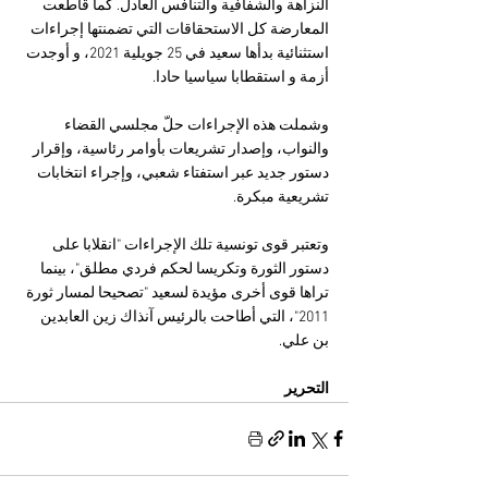
النزاهة والشفافية والتنافس العادل. كما قاطعت 
المعارضة كل الاستحقاقات التي تضمنتها إجراءات 
استثنائية بدأها سعيد في 25 جويلية 2021، و أوجدت 
أزمة و استقطابا سياسيا حادا.
وشملت هذه الإجراءات حلّ مجلسي القضاء 
والنواب، وإصدار تشريعات بأوامر رئاسية، وإقرار 
دستور جديد عبر استفتاء شعبي، وإجراء انتخابات 
تشريعية مبكرة.
وتعتبر قوى تونسية تلك الإجراءات "انقلابا على 
دستور الثورة وتكريسا لحكم فردي مطلق"، بينما 
تراها قوى أخرى مؤيدة لسعيد "تصحيحا لمسار ثورة 
2011"، التي أطاحت بالرئيس آنذاك زين العابدين 
بن علي.
التحرير