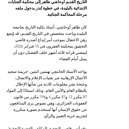
التاريخ القديم أوحاشي طاهر إلى محكمة الجنايات 
الابتدائية بالبليدة، في خطوة تُنذر بدخول ملفه 
مرحلة المحاكمة الجنائية.
كان طاهر أوحاشي، أستاذ بكلية التاريخ بجامعة 
البليدة وباحث متخصص في التاريخ القديم، قد وُضع 
رهن الاعتقال بموجب أمر إيداع أصدره قاضي 
التحقيق بمحكمة العفرون في 15 فبراير 2026، 
ليمضي قرابة ثلاثة أشهر خلف القضبان دون أن 
يمثل أمام القضاء.
يواجه الأستاذ الجامعي تهمتين اثنتين: جريمة تمجيد 
الأعمال الإرهابية عبر تقنيات الإعلام والاتصال، 
وجنحة نشر معلومات كاذبة من شأنها الإخلال 
بالنظام العام والأمن العام، وذلك استنادًا إلى المواد 
87 مكرر 12 و87 مكرر 4 و196 مكرر من قانون 
العقوبات الجزائري، وهي نصوص يرى المدافعون 
عن حقوق الإنسان أنها تُستخدم بصورة متكررة 
لتجريم حرية التعبير والرأي.
وقد أنهى قاضي التحقيق المكلف بالقضية التحقيقَ 