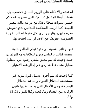
باستثناء المعاشات إن وُجدت.
لم تقتصر الأحكام على الوزير السابق فحسب، بل 
شملت أيضًا المقاول “ب. م”، الذي صدر بحقه حكم 
خمس سنوات سجنًا نافذًا، مع غرامة مالية بنفس 
القيمة. كما ألزمت المحكمة المدانين بدفع تعويض 
قدره مليون دينار جزائري لكل منهما لصالح الخزينة 
العمومية، تعويضًا عن الأضرار التي لحقت بها.
تعود وقائع القضية إلى فترة تولي الطاهر خاوة 
منصبه كنائب برلماني ووزير للعلاقات مع البرلمان، 
حيث وُجهت له تهم تتعلق بتلقي رشوة من المقاول 
مقابل منحه قطعة أرض في إطار عقد الامتياز. 
كما وُجهت له تهم أخرى تشمل قبول مزية غير 
مستحقة، استغلال النفوذ، وإساءة استغلال 
الوظيفة، وهي الأفعال التي يعاقب عليها قانون 
الوقاية من الفساد ومكافحته وفقًا للمواد 28، 32، 
و33.
وكانت نيابة الجمهورية قد التمست، في جلسة 18 