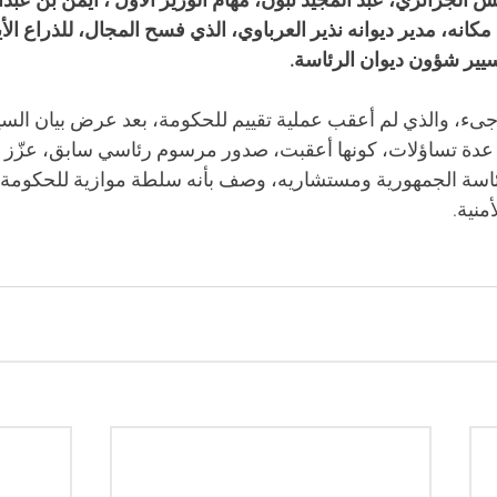
س الجزائري، عبد المجيد تبون، مهام الوزير الأول ، أيمن بن عب
كانه، مدير ديوانه نذير العرباوي، الذي فسح المجال، للذراع الأ
سيير شؤون ديوان الرئاسة.
اجىء، والذي لم أعقب عملية تقييم للحكومة، بعد عرض بيان السي
، عدة تساؤلات، كونها أعقبت، صدور مرسوم رئاسي سابق، عزّز ف
ئاسة الجمهورية ومستشاريه، وصف بأنه سلطة موازية للحكومة و
منية.