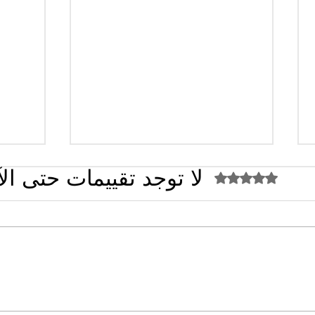
لا توجد تقييمات حتى ال
تم التقييم بـ 0 من أصل 5 نجوم.
القضاء الإداري يقضي بحل نقابة
الجزائ
"كنابست"
قلقٌ 
الأقر