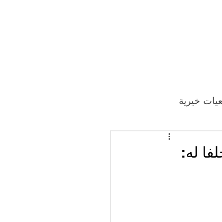
يات خيرية
فا له: