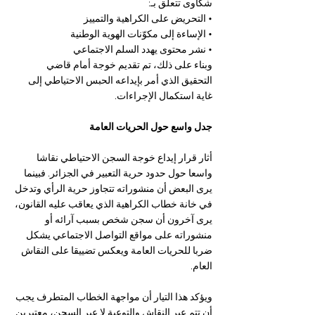
شكاوى تتعلق بـ:
• التحريض على الكراهية والتمييز
• الإساءة إلى مكوّنات الهوية الوطنية
• نشر محتوى يهدد السلم الاجتماعي
وبناء على ذلك، تم تقديم خوجة أمام قاضي 
التحقيق الذي أمر بإيداعه الحبس الاحتياطي إلى 
غاية استكمال الإجراءات.
جدل واسع حول الحريات العامة
أثار قرار إيداع خوجة السجن الاحتياطي نقاشا 
واسعا حول حدود حرية التعبير في الجزائر. فبينما 
يرى البعض أن منشوراته تتجاوز حرية الرأي وتدخل 
في خانة خطاب الكراهية الذي يعاقب عليه القانون، 
يرى آخرون أن سجن شخص بسبب آرائه أو 
منشوراته على مواقع التواصل الاجتماعي يشكل 
ضربا للحريات العامة ويعكس تضييقا على النقاش 
العام.
ويؤكد هذا التيار أن مواجهة الخطاب المتطرف يجب 
أن تتم عبر النقاش والتوعية لا عبر السجن، معتبرين 