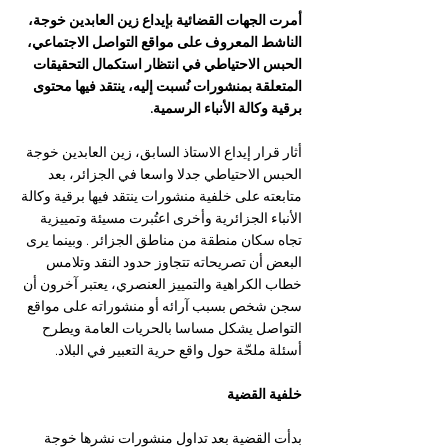
أمرت الجهات القضائية بإيداع زين العابدين خوجة، 
الناشط المعروف على مواقع التواصل الاجتماعي، 
الحبس الاحتياطي في انتظار استكمال التحقيقات 
المتعلقة بمنشورات نُسبت إليه، ينتقد فيها محتوى 
برقية وكالة الأنباء الرسمية. 
أثار قرار إيداع الاستاذ السابق، زين العابدين خوجة 
الحبس الاحتياطي جدلا واسعا في الجزائر، بعد 
متابعته على خلفية منشورات ينتقد فيها برقية وكالة 
الأنباء الجزائرية وأخرى اعتُبرت مسيئة وتمييزية 
تجاه سكان منطقة من مناطق الجزائر . وبينما يرى 
البعض أن تصريحاته تتجاوز حدود النقد وتلامس 
خطاب الكراهية والتمييز العنصري، يعتبر آخرون أن 
سجن شخص بسبب آرائه أو منشوراته على مواقع 
التواصل يشكل مساسا بالحريات العامة ويطرح 
أسئلة ملحّة حول واقع حرية التعبير في البلاد.
خلفية القضية
بدأت القضية بعد تداول منشورات نشرها خوجة 