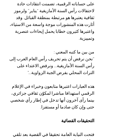
على حساباته الرقمية، تضمنت انتقادات حادة 
لاحتفالات رأس السنة الأمازيغية “يناير” ولرموز 
ثقافية يعتبرها هو مرتبطة بمنطقة القبائل. وقد 
أثارت هذه المنشورات موجة واسعة من الاستياء، 
واعتبرها كثيرون خطابا يحمل إيحاءات عنصرية 
وتمييزية.
من بين ما كتبه المعني :
“نحن نرفض أن يتم تحريف رأس العام العرب إلى 
رأس السنة الأمازيغية… ونرفض الاعتداء على 
التراث المحلي بفرض الجبة الزواوية…”
هذه العبارات اعتبرها متابعون وخبراء في الإعلام 
الرقمي استهدافا مباشرا لمكوّن ثقافي جزائري، 
بينما رأى آخرون أنها تدخل في إطار رأي شخصي 
حتى وإن كان صادما أو مستفزا.
التحقيقات القضائية
فتحت النيابة العامة تحقيقا في القضية بعد تلقي 