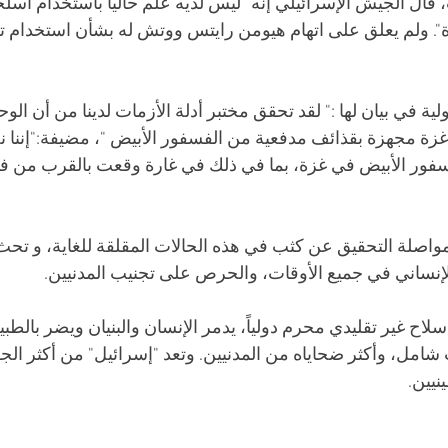
، قال الجيش الإسرائيلي إنه "ليس لديه علم حاليا باستخدام أسل
". ولم يعلق على اتهام هيومن رايتس ووتش له بشأن استخدام ت
ية في بيان لها :" لقد تحقق مختبر أدلة الأزمات لدينا من أن ال
غزة مجهزة بقذائف مدفعية من الفسفور الأبيض "، مضيفة:"إننا ن
لفسفور الأبيض في غزة، بما في ذلك في غارة وقعت بالقرب من ف
اصلة التحقيق عن كثب في هذه الحالات المقلقة للغاية، و تحث
الإنساني في جميع الأوقات، والحرص على تجنيب المدنيين.
اح غير تقليدي محرم دولياً، يدمر الإنسان والبنيان ويضر بالطبيعة
امل، وأكثر ضحاياه من المدنيين. وتعد "إسرائيل" من أكثر الجها
نيين.