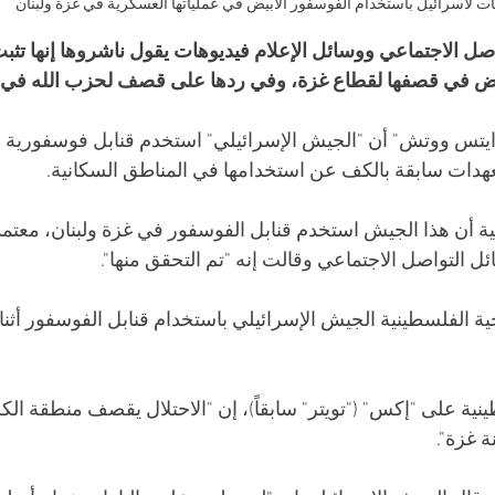
ات لاسرائيل باستخدام الفوسفور الأبيض في عملياتها العسكرية في غزة ولبنان
ل الاجتماعي ووسائل الإعلام فيديوهات يقول ناشروها إنها تثب
يض في قصفها لقطاع غزة، وفي ردها على قصف لحزب الله في ج
يتس ووتش" أن "الجيش الإسرائيلي" استخدم قنابل فوسفورية
تعهدات سابقة بالكف عن استخدامها في المناطق السكانية.
ة أن هذا الجيش استخدم قنابل الفوسفور في غزة ولبنان، معتم
 التواصل الاجتماعي وقالت إنه "تم التحقق منها".
جية الفلسطينية الجيش الإسرائيلي باستخدام قنابل الفوسفور أثن
نية على "إكس" ("تويتر" سابقاً)، إن "الاحتلال يقصف منطقة الك
ة غزة".