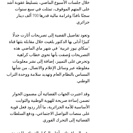
خلال جلسات الأسبوع الماضي، بتسليط عقوبة أشد 
على المتهم الموقوف، تمثلت في سبع سنوات 
سجنًا نافذًا وغرامة مالية قدرها 700 ألف دينار 
جزائري.
وتعود تفاصيل القضية إلى تصريحات أثارت جدلًا 
كبيرًا أدلى بها الدكتور بلغيث خلال مقابلة بثتها قناة 
“سكاي نيوز عربية” في شهر ماي الماضي. هذه 
التصريحات وُصفت بأنها تحوي خطاب كراهية 
وتحرض على التمييز، إضافة إلى نشر معلومات 
مغلوطة عبر وسائل الإعلام والاتصال، من شأنها 
المساس بالنظام العام وتهديد سلامة ووحدة التراب 
الوطني.
وقد اعتبرت الجهات القضائية أن مضمون الحوار 
تضمن إساءة صريحة للهوية الوطنية والثوابت 
الأساسية للأمة الجزائرية، ما أثار ردود فعل قوية 
على منصات التواصل الاجتماعي، ودفع السلطات 
القضائية إلى التحرك الفوري.