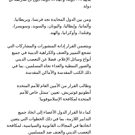
دولة.
ومن بين الدول المحايدة نجد فرنسا، وبريطانيا، 
وألمانيا، وإيطاليا، واليونان، والسويد، وسويسرا، 
وفنلندا، وأوكرانيا، والهند.
ويتضمن القرار إدانة المنشورات والمشاركات التي 
تشجع التمييز والعنف والكراهية الدينية في جميع 
أنواع وسائل الإعلام، فضلا عن التعصب الديني 
والصور النمطية والعداء تجاه المسلمين، بما في 
ذلك الكتب المقدسة والأماكن المقدسة.
وطالب القرار من الأمين العام للأمم المتحدة 
أنطونيو غوتيريش، تعيين "ممثل خاص للأمم 
المتحدة لمكافحة الإسلاموفوبيا".
كما دعا القرار الدول الأعضاء إلى اتخاذ جميع 
التدابير اللازمة، بما في ذلك الخطوات التي يتعين 
اتخاذها في المجالات القانونية والسياسية، لمكافحة 
التعصب الديني والعنف ضد المسلمين.