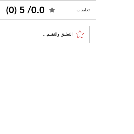
0.0/ 5 (0)
تعليقات
القضاء الإداري يقضي بحل
التعليق والتقييم...
 واسعًا وتُعيد طرح
نقابة "كنابست"