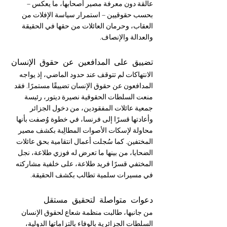
عالقة دون معرفة مصير أصحابها، ما يعكس – 
بحسب حقوقيين – استمرار سياسة الإفلات من 
العقاب، وحرمان العائلات من حقها في الحقيقة 
والعدالة والإنصاف.
تضييق على المدافعين عن حقوق الإنسان
الانتهاكات لم تتوقف عند حدود الماضي، إذ يواجه 
المدافعون عن حقوق الإنسان تضييقًا مستمرًا. فقد 
منعت السلطات الحقوقية نصيرة ديتور، رئيسة 
جمعية عائلات المفقودين، من دخول الجزائر 
وأعادتها قسرًا إلى فرنسا، في خطوة وُصفت بأنها 
محاولة لإسكات الأصوات المطالِبة بكشف مصير 
المختفين. كما سُجلت أعمال انتقامية بحق عائلات 
الضحايا، من بينها ما تعرض له فوزي طلاعة، نجل 
المختفي قسرًا فريد طلاعة، على خلفية مشاركته 
في مسيرات سلمية تطالب بكشف الحقيقة.
دعوات متواصلة لتحقيق مستقل
من جانبها، طالبت منظمة شعاع لحقوق الإنسان 
السلطات الجزائرية بالوفاء بالتزاماتها الدولية، 