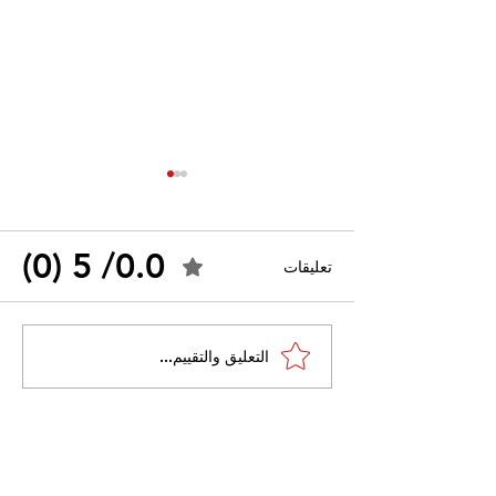
0.0/ 5 (0)
تعليقات
القضاء الإداري يقضي بحل
التعليق والتقييم...
 واسعًا وتُعيد طرح
نقابة "كنابست"