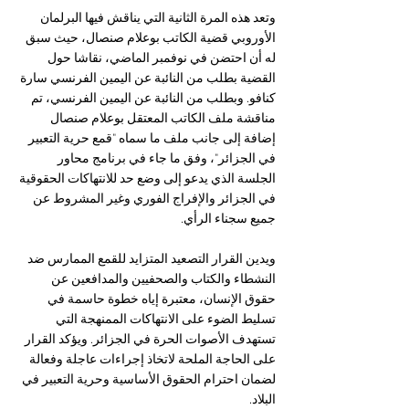
وتعد هذه المرة الثانية التي يناقش فيها البرلمان 
الأوروبي قضية الكاتب بوعلام صنصال، حيث سبق 
له أن احتضن في نوفمبر الماضي، نقاشا حول 
القضية بطلب من النائبة عن اليمين الفرنسي سارة 
كنافو. وبطلب من النائبة عن اليمين الفرنسي، تم 
مناقشة ملف الكاتب المعتقل بوعلام صنصال 
إضافة إلى جانب ملف ما سماه "قمع حرية التعبير 
في الجزائر"، وفق ما جاء في برنامج محاور 
الجلسة الذي يدعو إلى وضع حد للانتهاكات الحقوقية 
في الجزائر والإفراج الفوري وغير المشروط عن 
جميع سجناء الرأي. 
ويدين القرار التصعيد المتزايد للقمع الممارس ضد 
النشطاء والكتاب والصحفيين والمدافعين عن 
حقوق الإنسان، معتبرة إياه خطوة حاسمة في 
تسليط الضوء على الانتهاكات الممنهجة التي 
تستهدف الأصوات الحرة في الجزائر. ويؤكد القرار 
على الحاجة الملحة لاتخاذ إجراءات عاجلة وفعالة 
لضمان احترام الحقوق الأساسية وحرية التعبير في 
البلاد.