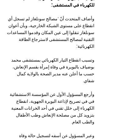
للكهرباء في المستشفى".
وأضاف المتحدث أنّ "مصالح سونلغاز لم تسجل أي 
انقطاع على مستوى الشبكة الخارجية، وبأن أعوان 
سونلغاز تنقلوا إلى عين المكان وقدموا المساعدات 
التقنية لمصالح المستشفى لاسترجاع الطاقة 
الكهربائية".
وتسبب انقطاع التيار الكهربائي بمستشفى محمد 
بوضياف بالبويرة في وفاة إمرأة بقسم الإنعاش، 
حسب ما أعلن عنه مدير الصحة بالولاية كمال 
شفاي.
وأرجع المسؤول الأول عن المؤسسة الاستشفائية 
في في تصريح لإذاعة البويرة الجهوية، انقطاع 
الكهرباء إلى خلل تقني في أحد الخزانات المعنية 
بتزويد كل من مصلحة الإنعاش وطب الأطفال 
والطب العام.
وعبر المسؤول عن أسفه لتسجيل حالة وفاة 