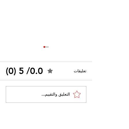
0.0/ 5 (0)
تعليقات
البويرة، بجاية و سكيكدة:
التعليق والتقييم...
توقيف عدة أشخاص مشتبه
بهم في إضرام النيران