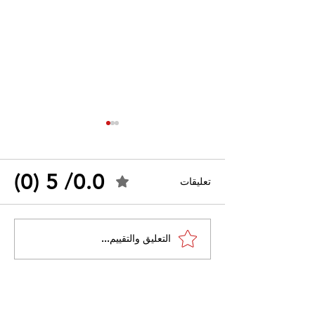
0.0/ 5 (0)
تعليقات
القضاء الإداري يقضي بحل
التعليق والتقييم...
 واسعًا وتُعيد طرح
نقابة "كنابست"