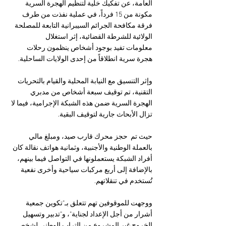
العامة، عن تفكيك خلية لتنظيم الهجرة السرية 
مكونة من 15 فرداً، في عملية نفذت من طرف 
فرقة مكافحة الجرائم السيبرانية التابعة للمصلحة 
الولائية للشرطة القضائية، إثر استغلال 
معلومات تفيد بوجود أشخاص ينظمون رحلات 
هجرة سرية انطلاقاً من إحدى الولايات الساحلية.  
وإثر التنسيق مع النيابة المحلية والقيام بالتحريات 
التقنية، تم توقيف سبعة أشخاص من مدبري 
الهجرة السرية ضمن هذه الشبكة
الإجرامية، فيما لا 
تزال الأبحاث جارية لتوقيف البقية.  
حيث تم  حجز محرك قارب صيد، ومبلغ مالي 
بالعملة الوطنية والأجنبية، وثمانية هواتف نقالة كان 
أفراد الشبكة يستعملونها في التواصل فيما بينهم، 
بالإضافة إلى أربع مركبات سياحية وأخرى نفعية 
تُستخدم في تنقلاتهم.  
ووجهت للموقوفين تهم تتعلق بـ"تكوين جمعية 
أشرار من أجل الإعداد لجناية"، و"تدبير وتسهيل 
الخروج غير المشروع من التراب الوطني لشخص 