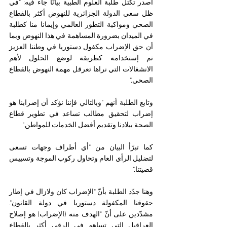
أصدر تكتل طلبة العلوم الطبية بيانًا جاء فيه: "في 
ظل سعي الدولة الجزائرية للنهوض أكثر بالقطاع 
الصحي ومواكبة التطور العالمي وإيمانا منا كطلبة 
في الميدان بضرورة المساهمة في هذا النهوض وبما 
أن حق الإضراب مكفول دستوريا في وطننا العزيز 
تم إستخدامه كطريقة لوضع الحلول لأهم 
الانشغالات التي نراها تعرقل مهمة النهوض بالقطاع 
الصحي."
وتابع الطلبة أنهم "وبالتالي فإننا نؤكد أن إضرابنا هو 
إضراب لتحقيق مطالب تساعد في تطوير قطاع 
الصحة ببلادنا وتقديم أفضل الخدمات للمواطن."
كما تبرّأ البيان من "أي أطراف وجهات تسعى 
لتضليل الرأي العام وتحاول ركوب الموجة وتسييس 
قضيتنا."
وهنا جدّد الطلبة بأنّ "الإضراب كان ولازال في إطار 
حقوقنا المكفولة دستوريا في دولة القانون". 
مشدّدين على أنّ "الهدف منه (الإضراب) هو إصلاح 
العراقيل التي تساهم في الرقي أكثر بالقطاع 