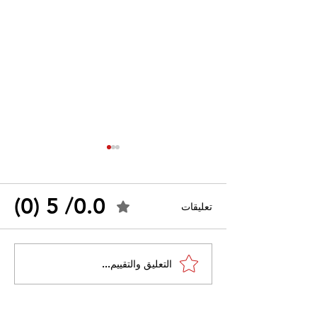
0.0/ 5 (0)
تعليقات
القضاء الإداري يقضي بحل
التعليق والتقييم...
 واسعًا وتُعيد طرح
نقابة "كنابست"