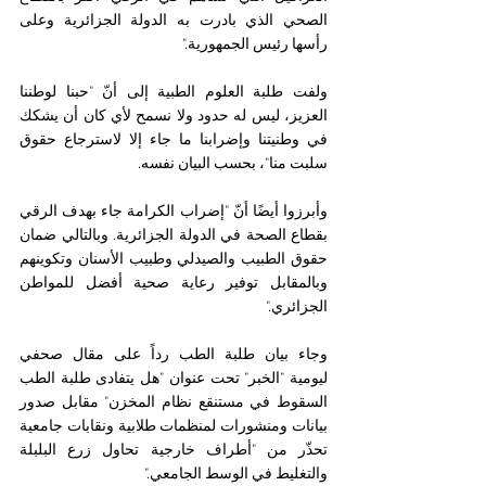
الصحي الذي بادرت به الدولة الجزائرية وعلى 
رأسها رئيس الجمهورية."
ولفت طلبة العلوم الطبية إلى أنّ "حبنا لوطننا 
العزيز، ليس له حدود ولا نسمح لأي كان أن يشكك 
في وطنيتنا وإضرابنا ما جاء إلا لاسترجاع حقوق 
سلبت منا"، بحسب البيان نفسه.
وأبرزوا أيضًا أنّ "إضراب الكرامة جاء بهدف الرقي 
بقطاع الصحة في الدولة الجزائرية. وبالتالي ضمان 
حقوق الطبيب والصيدلي وطبيب الأسنان وتكوينهم 
وبالمقابل توفير رعاية صحية أفضل للمواطن 
الجزائري."
وجاء بيان طلبة الطب رداً على مقال صحفي 
ليومية "الخبر" تحت عنوان "هل يتفادى طلبة الطب 
السقوط في مستنقع نظام المخزن" مقابل صدور 
بيانات ومنشورات لمنظمات طلابية ونقابات جامعية 
تحذّر من "أطراف خارجية تحاول زرع البلبلة 
والتغليط في الوسط الجامعي."