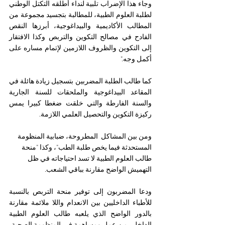
وجاء هذا الإضراب تلبية لنداء أطلقه التكتل الوطني 
لطلبة العلوم الطبية، للمطالبة بتجسيد مجموعة من 
المطالب الأكاديمية والبيداغوجية، أبرزها النقص 
الفادح في مصالح التكوين والتربص وكذا الافتقار 
إلى التكوين والظروف اللازمين لإتمام مساره على 
أكمل وجه."
كما طالب الطلبة المضربين بتسجيل زيادة هائلة في 
المقاعد البيداغوجية والملحقات للسنة الجارية 
والسنة الفارطة والتي خلقت ضغطا كبيرا يمس 
ركيزة التكوين والتحصيل العلمي اللازمة.
ومن بين المشاكل  المطروحة، ضبابية المنظومة 
المستحدثة فيما يخص طلبة الطب"، وكذا "منحة 
طالب العلوم الطبية لا تسد احتياجاته في ظل 
التهميش الواضح مقارنة بباقي الشعب.
ودعا المضربون إلى توفير منحة التربص بالنسبة 
للأطباء الداخليين بين الانعدام واللا ملائمة مقارنة 
بالدور الواضح الذي يلعبه طالب العلوم الطبية 