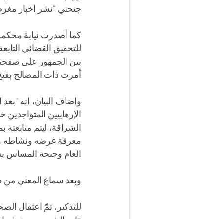
جنحتي "نشر اخبار مغرض
كما أصدرت نيابة محكمة ا
للتحقيق القضائي التابع
بين الجمهور على صفحته 
أمرت ذات المصالح بفتح 
واضاف البيان، انه "بعد 
الإرهابيين المتواجدين خ
الشراقة، ليتم متابعته 
معرفة غرضه ونشاطه وجن
العام وجنحة المساس بسل
وبعد سماع المعني من ط