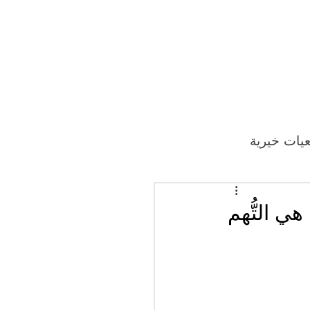
يات خيرية
ي التُّهم