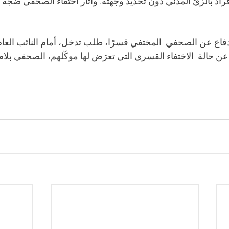
د بالزيّ المدني دون تحديد وجهته. وأثار اختفاء الصحفي ضجة 
فاع عن الصحفي  المختفي قسرًا، طلب تدخل، أمام النائب الع
ن حالة  الاختفاء القسري التي تعرَض لها موكّلهم، الصحفي بلام