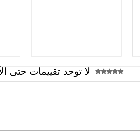
لا توجد تقييمات حتى ال
تم التقييم بـ 0 من أصل 5 نجوم.
القضاء الإداري يقضي بحل نقابة
تصريح
"كنابست"
تُشعل 
سؤال 
البلدي