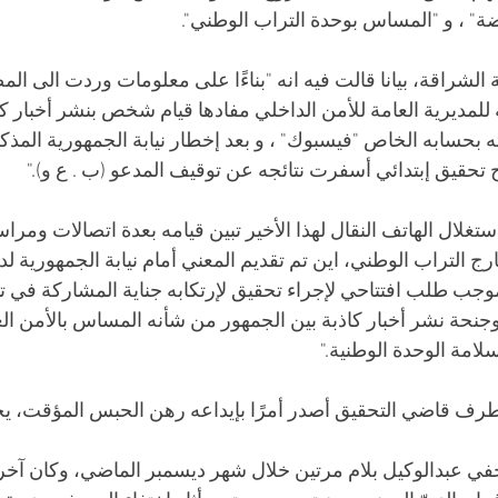
ة" ، و "المساس بوحدة التراب الوطني".
لشراقة، بيانا قالت فيه انه "بناءًا على معلومات وردت الى المص
ة للمديرية العامة للأمن الداخلي مفادها قيام شخص بنشر أخبار 
بحسابه الخاص "فيسبوك" ، و بعد إخطار نيابة الجمهورية المذكور
تحقيق إبتدائي أسفرت نتائجه عن توقيف المدعو (ب . ع و)."
استغلال الهاتف النقال لهذا الأخير تبين قيامه بعدة اتصالات ومر
ارج التراب الوطني، اين تم تقديم المعني أمام نيابة الجمهورية 
بموجب طلب افتتاحي لإجراء تحقيق لإرتكابه جناية المشاركة في ت
حة نشر أخبار كاذبة بين الجمهور من شأنه المساس بالأمن الع
امة الوحدة الوطنية."
رف قاضي التحقيق أصدر أمرًا بإيداعه رهن الحبس المؤقت، يختم