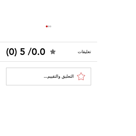
0.0/ 5 (0)
تعليقات
القضاء الإداري يقضي بحل
التعليق والتقييم...
 واسعًا وتُعيد طرح
نقابة "كنابست"