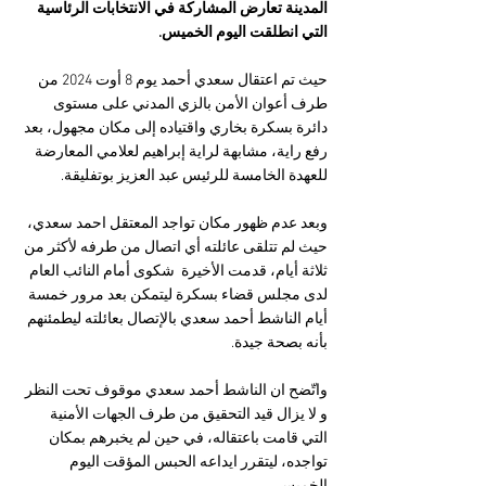
المدينة تعارض المشاركة في الانتخابات الرئاسية 
التي انطلقت اليوم الخميس.
حيث تم اعتقال سعدي أحمد يوم 8 أوت 2024 من 
طرف أعوان الأمن بالزي المدني على مستوى 
دائرة بسكرة بخاري واقتياده إلى مكان مجهول، بعد 
رفع راية، مشابهة لراية إبراهيم لعلامي المعارضة 
للعهدة الخامسة للرئيس عبد العزيز بوتفليقة.
وبعد عدم ظهور مكان تواجد المعتقل احمد سعدي، 
حيث لم تتلقى عائلته أي اتصال من طرفه لأكثر من 
ثلاثة أيام، قدمت الأخيرة  شكوى أمام النائب العام 
لدى مجلس قضاء بسكرة ليتمكن بعد مرور خمسة 
أيام الناشط أحمد سعدي بالإتصال بعائلته ليطمئنهم 
بأنه بصحة جيدة. ‏
واتّضح ان الناشط أحمد سعدي موقوف تحت النظر 
و لا يزال قيد التحقيق من طرف الجهات الأمنية 
التي قامت باعتقاله، في حين لم يخبرهم بمكان 
تواجده، ليتقرر ايداعه الحبس المؤقت اليوم 