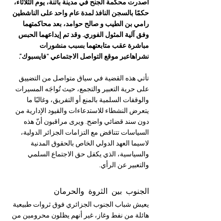
أصدرت محكمة الجنح في مدينة باتنة، يوم الثلاثاء، 
حكمًا بالسجن النافذ لمدة عام واحد على الناشطين 
رامي بن الطيب و صالح حوامد، بعد محاكمتهما 
وفق آلية المثول الفوري. وقد تم إيداعهما الحبس 
مباشرة عقب متابعتهما بسبب منشورات 
نشراهاعبر موقع التواصل الاجتماعي “فايسبوك”.
تأتي هذه القضية في سياق متواصل من التضييق 
على حرية التعبير والتجمع، حيث تُواجَه المسيرات 
والوقفات السلمية بالمنع أو التفريق، وغالبًا ما 
يتعرض النشطاء للاستدعاءات والقيود الإدارية من 
دون سند قضائي واضح. ويرى مراقبون أنّ هذه 
السياسات تتناقض مع التزامات الجزائر الدولية، 
لاسيما العهد الدولي الخاص بالحقوق المدنية 
والسياسية، الذي يكفل حق الاجتماع السلمي 
والتعبير عن الرأي.
الجنوب بين الثروة والحرمان
يعيش شباب الجنوب الجزائري فوق ثروات طبيعية 
هائلة من نفط وغاز، غير أنهم يظلون محرومين من 