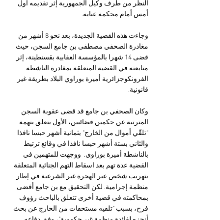
النظر من طرف وكيل الجمهورية إثر ‏تقديمه أول 
أمس أمام محكمة عنابة. 
وجاءت هذه القضية الجديدة، بعد نحو 8 أشهر من 
مغادرة الصحفي مصطفى بن جامع السجن، حيث 
قضى 14 شهرا بالمؤسسة العقابية بقسنطينة، إثر 
متابعته في القضية المتعلقة بمغادرة الناشطة 
الفرونكوجزائرية أميرة بوراوي البلاد بطريقة غير 
قانونية. 
وكان الصحفي بن جامع قد قضى عقوبة السجن 
المترتبة عن حكمين قضائيين، الأول يتعلق بتهمة 
"تلقّي أموال من الخارج" بثمانية أشهر حبسا نافذا 
والثاني بستة أشهر حبسا نافذا في وقائع ترتبط 
بالناشطة أميرة بوراوي.  ووجهت للمتهمين في 
القضية عدة تهم بعد اسقاط التهم الجنائية المتعلقة 
بتهريب شخص عبر الهجرة غير الشرعية في إطار 
منظمة إجرامية. لكن التحقيق مع بن جامع أفضى 
بمحاكمته في قضية أخرى تتعلق بالباحث رؤوف 
فرح، بسبب "تلقيه مستحقات من الخارج عن بحث 
أنجزه لفائدة منظمة غير حكومية"، وفق دفاعه. 