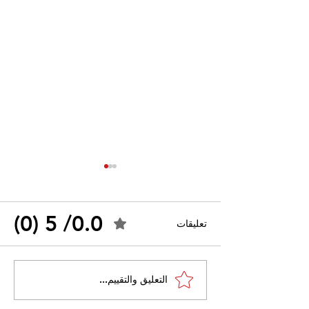
0.0/ 5 (0)
تعليقات
القضاء الإداري يقضي بحل
التعليق والتقييم...
 واسعًا وتُعيد طرح
نقابة "كنابست"