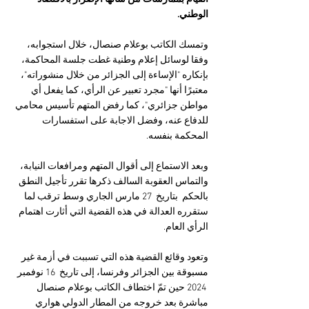
الوطني.
وتمسك الكاتب بوعلام صنصال، خلال استجوابه، 
وفقا لوسائل إعلام وطنية غطت جلسة المحاكمة، 
بإنكاره "الإساءة إلى الجزائر من خلال منشوراته"، 
معتبرًا أنها "مجرد تعبير عن الرأي، كما يفعل أي 
مواطن جزائري"، كما رفض المتهم تأسيس محامي 
للدفاع عنه، وفضل الاجابة على استفسارات 
المحكمة بنفسه.
وبعد الاستماع إلى أقوال المتهم ومرافعات النيابة، 
والتماس العقوبة السالف ذكرها تقرر تأجيل النطق 
بالحكم  بتاريخ  27 مارس الجاري وسط ترقب لما 
ستقرره العدالة في هذه القضية التي أثارت اهتمام 
الرأي العام.
وتعود وقائع القضية هذه التي تسببت في أزمة غير 
مسبوقة بين الجزائر وفرنسا، إلى تاريخ  16 نوفمبر 
 2024 حين تمّ اختطاف الكاتب بوعلام صنصال 
مباشرة بعد خروجه من المطار الدولي هواري 