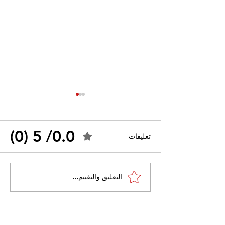
0.0/ 5 (0)
تعليقات
احتجاجات التونسية
القضاء الإداري يقضي بحل
التعليق والتقييم...
نقابة "كنابست"