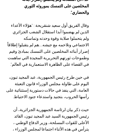
المخلصين على التمسك بموروثه الثوري 
والحضاري".
وقال الفريق أول سعيد شنقريحة : "هؤلاء الأعداء 
الذين لم يهضموا أبدا استقلال الشعب الجزائري
ولم يتحملوا صلابة وقوة وحدته وتماسكه 
الاجتماعي وتلاحمه مع جيشه....هم لم يتقبلوا إطلاقاً 
إصرار أبنائه المخلصين على التمسك بمبادئ وقيم 
وطموحات ثورتهم التحريرية المجيدة التي ساهمت 
في القضاء على الظاهرة الاستعمارية في العالم".
في حين طرح رئيس الجمهورية، عبد المجيد تبون، 
اليوم على طاولة مجلس الوزراء قانون التعبئة 
العامة، التي ينفذ في حالات دستورية إستثنائية على 
رأسها الحروب، بتجنيد واستدعاء جنود الاحتياط.
حيث ذكر بيان لرئاسة الجمهورية الجزائرية، أن 
رئيس الجمهورية السيد عبد المجيد تبون، القائد 
الأعلى للقوات المسلحة، وزير الدفاع الوطني ، 
يترأس في هذه الأثناء اجتماعا لمجلس الوزراء ، 