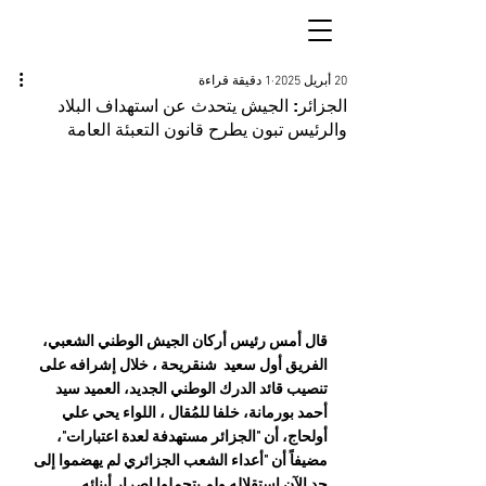
20 أبريل 2025
1 دقيقة قراءة
الجزائر: الجيش يتحدث عن استهداف البلاد
والرئيس تبون يطرح قانون التعبئة العامة
قال أمس رئيس أركان الجيش الوطني الشعبي، 
الفريق أول سعيد  شنقريحة ، خلال إشرافه على 
تنصيب قائد الدرك الوطني الجديد، العميد سيد 
أحمد بورمانة، خلفا للمُقال ، اللواء يحي علي 
أولحاج، أن "الجزائر مستهدفة لعدة اعتبارات"، 
مضيفاً أن "أعداء الشعب الجزائري لم يهضموا إلى 
حد الآن استقلاله ولم يتحملوا إصرار أبنائه 