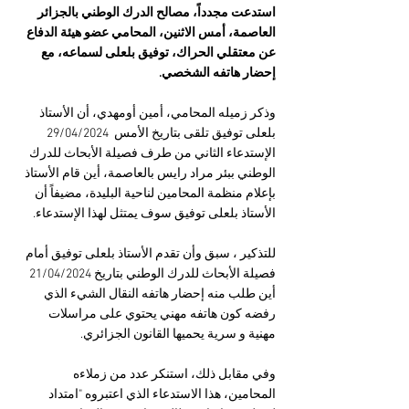
استدعت مجدداً، مصالح الدرك الوطني بالجزائر 
العاصمة، أمس الاثنين، المحامي عضو هيئة الدفاع 
عن معتقلي الحراك، توفيق بلعلى لسماعه، مع 
إحضار هاتفه الشخصي.
وذكر زميله المحامي، أمين أومهدي، أن الأستاذ 
بلعلى توفيق تلقى بتاريخ الأمس  29/04/2024 
الإستدعاء الثاني من طرف فصيلة الأبحاث للدرك 
الوطني ببئر مراد رايس بالعاصمة، أين قام الأستاذ 
بإعلام منظمة المحامين لناحية البليدة، مضيفاً أن 
الأستاذ بلعلى توفيق سوف يمتثل لهذا الإستدعاء.
للتذكير ، سبق وأن تقدم الأستاذ بلعلى توفيق أمام 
فصيلة الأبحاث للدرك الوطني بتاريخ 21/04/2024 
أين طلب منه إحضار هاتفه النقال الشيء الذي 
رفضه كون هاتفه مهني يحتوي على مراسلات 
مهنية و سرية يحميها القانون الجزائري.
وفي مقابل ذلك، استنكر عدد من زملاءه 
المحامين، هذا الاستدعاء الذي اعتبروه "امتداد 