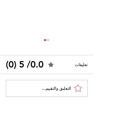
0.0/ 5 (0)
تعليقات
القضاء الإداري يقضي بحل
التعليق والتقييم...
 واسعًا وتُعيد طرح
نقابة "كنابست"