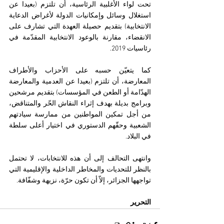
تحت لواء الأغلبية الرئاسية، أن تلتزم (بعيدا عن 
استغلال وسائل وإمكانيات الدولة لأغراض الدعاية 
الانتخابية) بتقديم حصيلة العهدة التي تشارف على 
الانقضاء، مقارنة بالوعود الانتخابية المقدّمة في 
رئاسيات 2019.
كما يتعيّن حسبه على الأحزاب والأطراف 
المعارضة، أن تلتزم (بعيدا عن العدمية والمعارضة 
الهدّامة أو الطعن في المؤسسات) بتقديم مرشحين 
وبرامج بديلة بهدف إثراء النقاش الحّر والمتناقض، 
من أجل تمكين المواطنين من ممارسة سيادتهم 
الشعبية وحقّهم الدستوري في اختيار أعلى سلطة 
في البلاد.
وانتهى التحالف إلى أن هذه للانتخابات، لا تحتمل 
بالنظر للتحديات والمخاطر الداخلية والإقليمية التي 
تواجهها الجزائر، إلاّ أن تكون حرّة، نزيهة وشفّافة.
التحرير