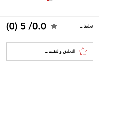
0.0/ 5 (0)
تعليقات
القضاء الإداري يقضي بحل
التعليق والتقييم...
 واسعًا وتُعيد طرح
نقابة "كنابست"