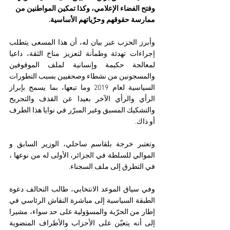
وفتح الفضاء الإعلامي، وكذا تمكين المواطنين من 
ممارسة حقوقهم وحرّياتهم الأساسية.
وأبرز الحزب عبر بيان له، أن هذا المسعى يتطلب 
إجراءات تهدئة وطمأنة لتعزيز مناخ الثقة، داعيا 
لمعالجة حكيمة وإنسانية لملف الموقوفين 
والمسجونين من نشطاء وصحفيين بسبب التطورات 
السياسية لعام 2019 وما تبعها، بما يسمح بإبراز 
الرأي والرأي الآخر بعيدا عن القذف والتجريح 
والتشكيك المسبق وغير المبرّر في نوايا هذا الطرف 
أو ذاك.
وتعتبر خرجة بلقاسم ساحلي، الوزير السابق و 
الموالي للسلطة في الجزائر، الأولى له من نوعها ، 
في التطرق إلى ملف السجناء.
وفي سياق الموعد الانتخابي، طالب التحالف دعوة 
الطبقة السياسية إلى مباشرة النقاش الرئاسي في 
إطار من الحرّية والمسؤولية على حد سواء، مشيرا 
إلى أنه يتعيّن على الأحزاب والأطراف المنضوية 