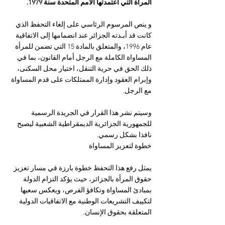
المرأة التي اعتمدتها الأمم المتحدة سنة 1979.
و ينص المرسوم الرئاسي على إلغاء التحفظ الذي 
كانت قد أبـدته الجزائر عند انضمامها إلى الاتفاقية 
عام 1996، والمتعلق بالمادة 15 التي تضمن للمرأة 
المساواة الكاملة مع الرجل أمام القانون، بما في 
ذلك الحق في حرية التنقل، اختيار محل السكنى، 
وإبرام العقود وإدارة الممتلكات على قدم المساواة 
مع الرجل.
وسيتم نشر هذا القرار في الجريدة الرسمية 
للجمهورية الجزائرية الديمقراطية الشعبية ليصبح 
نافذا بشكل رسمي.
خطوة لتعزيز المساواة
يمثل رفع هذا التحفظ خطوة بارزة في مسار تعزيز 
حقوق المرأة بالجزائر، حيث يؤكد التزام الدولة 
بمبادئ المساواة وتكافؤ الفرص، ويعكس سعيها 
لتكييف التشريعات الوطنية مع الاتفاقيات الدولية 
المتعلقة بحقوق الإنسان.