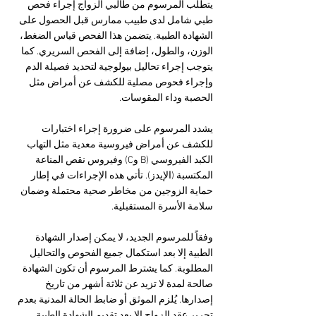
يتطلب المرسوم من طالبي الزواج إجراء فحص 
طبي شامل لدى طبيب ممارس قبل الحصول على 
الشهادة الطبية. يتضمن هذا الفحص قياس الضغط، 
الوزن، والطول، إضافة إلى الفحص السريري. كما 
يتوجب إجراء تحاليل بيولوجية لتحديد فصيلة الدم 
وإجراء فحوص مصلية للكشف عن أمراض مثل 
الحصبة وداء المقوسات.
يشدد المرسوم على ضرورة إجراء اختبارات 
للكشف عن أمراض فيروسية معدية مثل التهاب 
الكبد الفيروسي (B وC) وفيروس نقص المناعة 
المكتسبة (الإيدز). تأتي هذه الإجراءات في إطار 
حماية الزوجين من مخاطر صحية محتملة وضمان 
سلامة الأسرة المستقبلية.
وفقاً للمرسوم الجديد، لا يمكن إصدار الشهادة 
الطبية إلا بعد استكمال جميع الفحوص والتحاليل 
المطلوبة. كما يشترط المرسوم أن تكون الشهادة 
صالحة لمدة لا تزيد عن ثلاثة أشهر من تاريخ 
إصدارها. يُلزم الموثق أو ضابط الحالة المدنية بعدم 
تحرير عقد الزواج إلا بعد تقديم الشهادة الطبية 