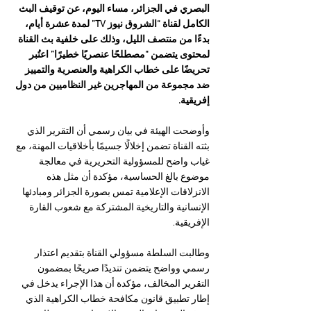
البصري في الجزائر، مساء اليوم، عن توقيف البث 
الكامل لقناة “الشروق نيوز TV” لمدة عشرة أيام، 
بدءًا من منتصف الليل، وذلك على خلفية بث القناة 
لمحتوى يتضمن “مصطلحًا عنصريًا خطيرًا” اعتُبر 
تحريضًا على خطاب الكراهية والعنصرية والتمييز 
ضد مجموعة من المهاجرين غير النظاميين من دول 
إفريقية.
وأوضحت الهيئة في بيان رسمي أن التقرير الذي 
بثته القناة تضمن إخلالًا جسيمًا بأخلاقيات المهنة، مع 
غياب واضح للمسؤولية التحريرية في معالجة 
موضوع بالغ الحساسية، مؤكدة أن مثل هذه 
الانزلاقات الإعلامية تمس بصورة الجزائر ومبادئها 
الإنسانية والتاريخية المشتركة مع شعوب القارة 
الإفريقية.
وطالبت السلطة مسؤولي القناة بتقديم اعتذار 
رسمي وواضح يتضمن تنديدًا صريحًا بمضمون 
التقرير المخالف، مؤكدة أن هذا الإجراء يدخل في 
إطار تطبيق قانون مكافحة خطاب الكراهية الذي 