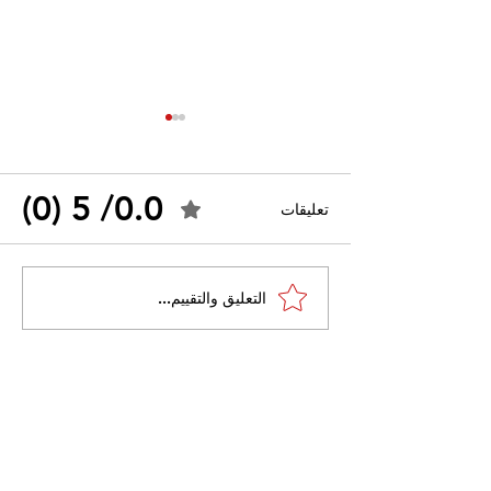
0.0/ 5 (0)
تعليقات
القضاء الإداري يقضي بحل
التعليق والتقييم...
 واسعًا وتُعيد طرح
نقابة "كنابست"