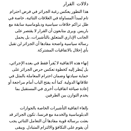
دلالات القرار 
هذا التطور يعكس رغبة الجزائر في فرض احترام 
تام لمبدأ المساواة في العلاقات الثنائية، خاصة في 
ظل تراكم خلافات سياسية ودبلوماسية سابقة مع 
باريس. ويرى متابعون أن القرار لا يقتصر على 
الجانب الإداري المتعلق بالتأشيرات، بل يحمل 
رسالة سياسية واضحة مفادها أن الجزائر لن تقبل 
بأي إخلال بالاتفاقيات المشتركة.
إنهاء هذه الاتفاقية لا يُقرأ فقط في بعده الإجرائي، 
بل يُنظر إليه كخطوة تعكس حرص الجزائر على 
حماية سيادتها وضمان احترام المعاملة بالمثل في 
علاقاتها الدولية. كما أنه يفتح الباب أمام مراجعة أو 
إعادة صياغة اتفاقيات أخرى في المستقبل بما 
يخدم التوازن بين الطرفين.
بإلغاء اتفاقية التأشيرات الخاصة بالجوازات 
الدبلوماسية والخدمة مع فرنسا، تكون الجزائر قد 
بعثت برسالة قوية مفادها أن التعامل الثنائي يجب 
أن يقوم على التكافؤ والالتزام المتبادل. ويبقى 