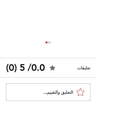
0.0/ 5 (0)
تعليقات
القضاء الإداري يقضي بحل
التعليق والتقييم...
 واسعًا وتُعيد طرح
نقابة "كنابست"