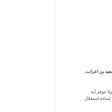
عيد بن اعراب، 
 تتوفر أية 
إساءة استغلال 