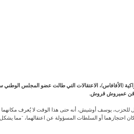
كية (الأفافاس)، الاعتقالات التي طالت عضو المجلس الوطني س
لاقن عميروش قروش. 
 للحزب، يوسف أوشيش، أنه حتى هذا الوقت لا يُعرف مكانهما ولا
 احتجازهما أو السلطات المسؤولة عن اعتقالهما، "مما يشكل 