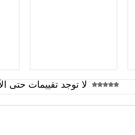
لا توجد تقييمات حتى ال
تم التقييم بـ 0 من أصل 5 نجوم.
القضاء الإداري يقضي بحل نقابة
تصريح
"كنابست"
تُشعل 