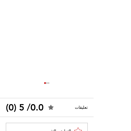
0.0/ 5 (0)
تعليقات
احتجاجات التونسية
القضاء الإداري يقضي بحل