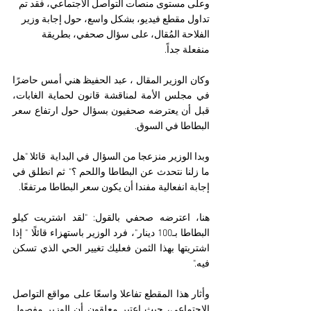
وعلى مستوى منصات التواصل الاجتماعي، فقد تم 
تداول مقطع فيديو، بشكل واسع، حول إجابة وزير 
الفلاحة المُقال، على سؤال صحفي، بطريقة 
منفعلة جداً.
وكان الوزير المقال ، عبد الحفيظ هني أمس حاضرًا 
في مجلس الأمة لمناقشة قانون لحماية الغابات، 
قبل أن يعترضه صحفيون بسؤال حول ارتفاع سعر 
البطاطا في السوق.
وبدا الوزير منزعجا من السؤال في البداية  قائلا "هل 
ما زلنا نتحدث عن البطاطا واللحم ؟" ثم انطلق في 
إجابة انفعالية مفندا أن يكون سعر البطاطا مرتفعًا.
هنا، اعترضه صحفي بالقول: "لقد اشتريت كيلو 
البطاطا بـ100 دينار"، فرد الوزير باستهزاء قائلًا " إذا 
اشتريتها بهذا الثمن فعليك تغيير الحي الذي تسكن 
فيه."
وأثار هذا المقطع تفاعلا واسعًا على مواقع التواصل 
الإجتماعي، حيث اعتبر معلقون أن الوزير مفصول 