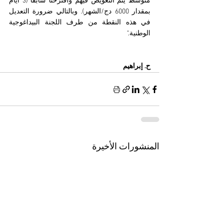
متوسط يتم التعويض فيهم واقترحنا سابقا (3 أيام 
بمقدار 6000 دج/الشهر). وبالتالي ضرورة التعديل 
في هذه النقطة من طرف اللجنة البيداغوجية 
الوطنية."
ح. إبراهيم 
المنشورات الأخيرة