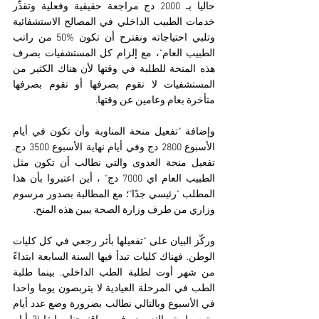
حاليا بـ 2000 دج مراجعة حقيقية وفعلية وتقدِّر 
خدمات الطبيب الداخلي في المصالح الاستشفائية 
وتلبي احتياجاته ونقترح أن تكون %50 من راتب 
الطبيب العام"، مع إلزام كل المستشفيات بصرف 
هذه المنحة للطلبة في وقتها لأن هناك الكثير من 
المستشفيات لا تقوم بصرفها أو تقوم بصرفها 
متأخرة بعام وعامين عن وقتها.
وإضافة "تفعيل منحة المناوبة وأن تكون في أيام 
الأسبوع 2800 دج وفي أيام نهاية الأسبوع 3500 دج. 
تفعيل منحة العدوى والتي نطالب أن تكون مثل 
الطبيب العام اي 7000 دج" ، أين اعتبروا بأن هذا 
المطلب "رئيسي جدًا"؛ مع المطالبة بصدور مرسوم 
وزاري من طرف وزارة الصحة يبين هذه المنح.
وركّز البيان على "تفعيلها بأثر رجعي في كل كليات 
الوطن. فهناك كليات تبدأ فيها السنة السابعة ابتداءً 
من شهر أوت لطلبة الطب الداخلي. بينما طلبة 
الطب في المرحلة العيادية لا يتربصون يوما واحدا 
في الأسبوع وبالتالي نطالب بضرورة وضع عدد أيام 