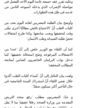
وعليه تقرر عقد جميعة عامة اليوم الأحد للفصل في 
مواصلة الإضراب الذي يدخله أسبوعه الثامن من 
عدمه في ظل هذه التطوارات.
وأوضح بيان الطلبة المضربين لغاية اليوم بعدد من 
كليات الطب أنّ "الاجتماع ناقش مطالبًا أخرى تبقّى 
وقت لتحقيقها ويجب متابعتها. وكذا طرح انشغالات 
تخصّ طلبة الصيدلة وطب الأسنان."
كما أن اللقاء مع الوزير خلص إلى أنّ "عددا من 
الانشغالات المرفوعة وَضَح استحالة تحقيقها. كما 
تدخل نواب البرلمان الحاضرون كضامن لمتابعة 
المطالب المحققة."
ولفت بيان التكتل إلى أنّ "عُمداء كليات الطب أكدوا 
خلال نفس اللقاء أنّ استدراك السنة الجامعية في 
حال التأخير أكثر سيكون صعبًا."
و جدّد المضربون مطلب "رفع منحة التربص 
المقدمة من وزارة الصحة رفعًا حقيقيا بما لا يقل 
عن 10000 دج نظيرا لدوره الفعال في سيرورة 