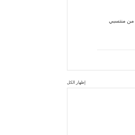
البليدة هي الأخرى، 37 فرداً أخر من منتسبي 
إظهار الكل