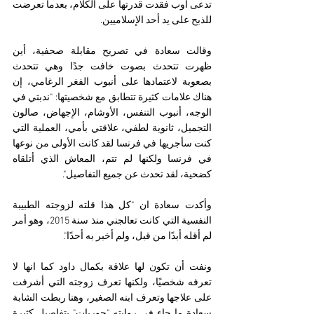
تدعى أوب فقدت قدرتها على الكلام، بعدما تعرضت 
للذبح على يد أحد الإسلاميين.
وقالت سعادة في تصريح مقابلة صحفية، أين 
ظهرت تتحدث بصوت خافت جدًا وهي تتحدث 
بصعوبة لاعتمادها على أنبوب الفغر الرغامي، إن 
هناك علامات كثيرة تتطابق مع شخصيتها: "ندبتي في 
الوجه، أنبوب التنفس، الأوشام، الإجهاض، صالون 
التجميل، ثانوية لطفي، علاقتي بأمي، العملية التي 
كنت سأجريها في فرنسا لقد كانت الأولى من نوعها 
في فرنسا ولكنها لم تتم، المعاش الذي أتلقاه 
كضحية، لقد تحدث عن جميع التفاصيل".
وأكدت سعادة ان "كل هذا قلته لزوجته الطبيبة 
النفسية التي كانت تعالجني منذ سنة 2015، وهو أمر 
لم أقله أبدًا من قبل، ولم أخبر به أحدًا".
ونفت أن تكون لها علاقة بكمال داود كما انها لا 
تعرفه شخصيًا، ولكنها تعرف زوجته التي أشرفت 
على علاجها وتعرف ابنه الصغير، وهنا ربطت الشابة 
سعادة ما جاء في روايته "حوريات" بتفاصيل كثيرة 