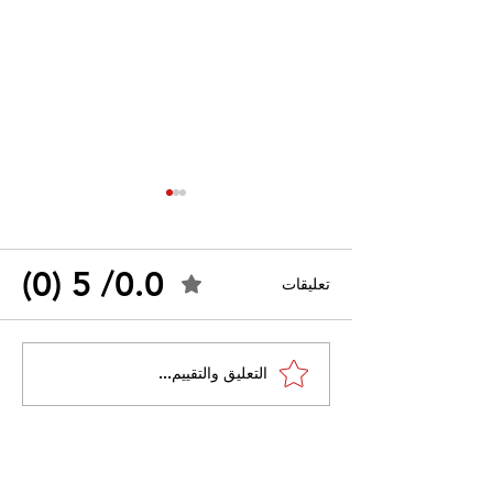
0.0/ 5 (0)
تعليقات
القضاء الإداري يقضي بحل
التعليق والتقييم...
 واسعًا وتُعيد طرح
نقابة "كنابست"