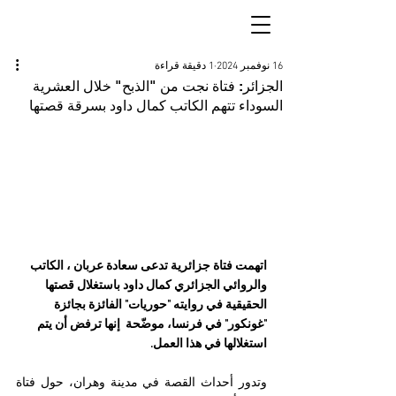
16 نوفمبر 2024
1 دقيقة قراءة
الجزائر: فتاة نجت من "الذبح" خلال العشرية
السوداء تتهم الكاتب كمال داود بسرقة قصتها
اتهمت فتاة جزائرية تدعى سعادة عربان ، الكاتب 
والروائي الجزائري كمال داود باستغلال قصتها 
الحقيقية في روايته "حوريات" الفائزة بجائزة 
"غونكور" في فرنسا، موضّحة  إنها ترفض أن يتم 
استغلالها في هذا العمل.
وتدور أحداث القصة في مدينة وهران، حول فتاة 