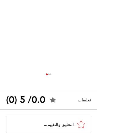
0.0/ 5 (0)
تعليقات
القضاء الإداري يقضي بحل
التعليق والتقييم...
 واسعًا وتُعيد طرح
نقابة "كنابست"