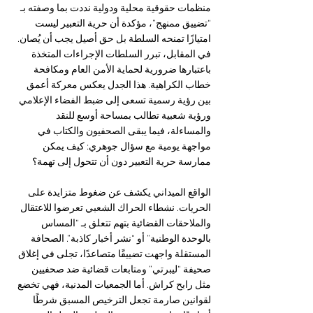
منظمات حقوقية محلية ودولية نددت بما وصفته بـ 
“تضييق ممنهج”، مؤكدة أن حرية التعبير ليست 
امتيازًا تمنحه السلطة بل حق أصيل يجب أن يُصان. 
في المقابل، تبرر السلطات الإجراءات المتخذة 
باعتبارها ضرورية لحماية الأمن العام ومكافحة 
خطاب الكراهية. هذا الجدل يعكس معركة أعمق 
بين رؤية رسمية تسعى إلى ضبط الفضاء الإعلامي 
ورؤية شعبية تطالب بمساحة أوسع للنقد 
والمساءلة، فيما يبقى الصحفيون والكتاب في 
مواجهة يومية مع سؤال جوهري: كيف يمكن 
ممارسة حرية التعبير دون أن تتحول إلى تهمة؟
الواقع الميداني يكشف عن ضغوط متزايدة على 
الحريات. نشطاء الحراك الشعبي تعرضوا للاعتقال 
والملاحقات القضائية بتهم تتعلق بـ “المساس 
بالوحدة الوطنية” أو “نشر أخبار كاذبة”. الصحافة 
المستقلة واجهت تضييقًا متصاعدًا، تجلى في إغلاق 
صحيفة “ليبرتي” ومتابعات قضائية ضد صحفيين 
مثل رابح كراش. أما الجمعيات المدنية، فهي تخضع 
لقوانين صارمة تجعل الترخيص المسبق شرطًا 