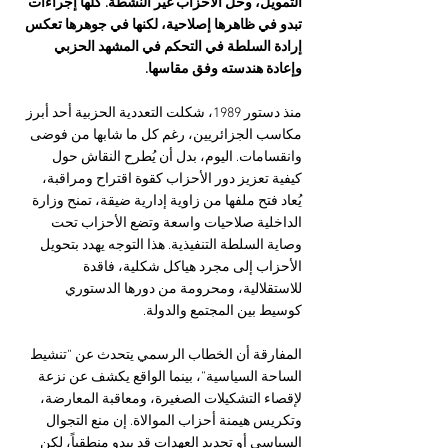
التمويل، وحل الأحزاب غير النشطة. كلها إجراءات 
تبدو في ظاهرها إصلاحية، لكنها في جوهرها تعكس 
إرادة السلطة في التحكم في المشهد الحزبي 
وإعادة هندسته وفق مقاسها.
منذ دستور 1989، شكلت التعددية الحزبية أحد أبرز 
مكاسب الجزائريين، رغم كل ما شابها من فوضى 
وانقسامات. اليوم، بدل أن يُطرح النقاش حول 
كيفية تعزيز دور الأحزاب كقوة اقتراح ومراقبة، 
يُعاد فتح ملفها من زاوية إدارية ضيقة، تمنح وزارة 
الداخلية صلاحيات واسعة وتضع الأحزاب تحت 
وصاية السلطة التنفيذية. هذا التوجه يهدد بتحويل 
الأحزاب إلى مجرد هياكل شكلية، فاقدة 
للاستقلالية، ومحرومة من دورها الدستوري 
كوسيط بين المجتمع والدولة.
المفارقة أن الخطاب الرسمي يتحدث عن “تنشيط 
الساحة السياسية”، بينما الواقع يكشف عن نزعة 
لإقصاء التشكيلات الصغيرة، ومعاقبة المعارضة، 
وتكريس هيمنة أحزاب الموالاة. إن منع التجوال 
السياسي أو تحديد العهدات قد يبدو منطقياً، لكن 