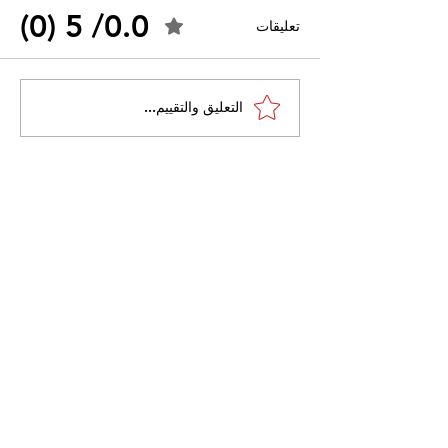
0.0/ 5 (0)
تعليقات
القضاء الإداري يقضي بحل
التعليق والتقييم...
 واسعًا وتُعيد طرح
نقابة "كنابست"