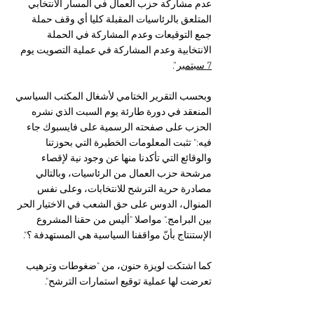
عدم مشاركة حزب العمال في المسار الانتخابي 
المتلعق بالرئاسيات المقبلة كليا أي وقف حملة 
جمع التوقيعات وعدم المشاركة في الحملة 
الانتخابية وعدم المشاركة في عملية التصويت يوم 
7 سبتمبر
”. 
وبحسب التقرير الختامي لأشغال المكتب السياسي 
المنعقد في دورة طارئة يوم السبت الذي نشره 
الحزب على صفحته الرسمية على فايسبوك جاء 
فيه:" تثبت المعلومات الخطيرة التي بحوزتنا 
والوقائع التي تأكدنا منها عن وجود نية لإقصاء 
مرشحة حزب العمال من الرئاسيات، وبالتالي 
مصادرة حرية الترشح للانتخابات، وعلى نفس 
المنوال، الدوس على حق الشعب في الاختيار الحر 
بين البرامج." مواصلا "أليس من حقنا المشروع 
الإستنتاج بأنّ مواقفنا السياسية هي المستهدفة ؟".
كما اشتكت لويزة حنون، من "ضغوطات وترهيب 
تعرضت لها عملية توقيع استمارات الترشح".