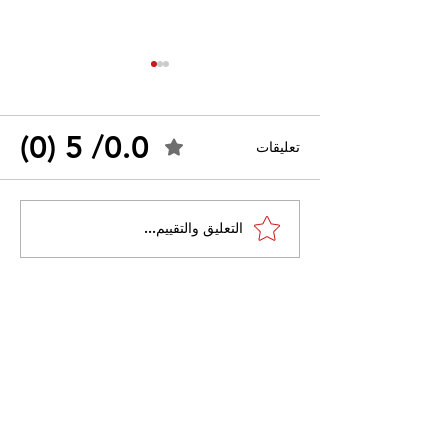
0.0/ 5 (0)
تعليقات
احتجاجات التونسية
القضاء الإداري يقضي بحل
التعليق والتقييم...
نقابة "كنابست"