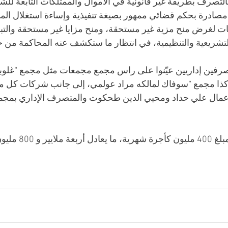
 بالتصرف بطريقة غير قانونية في الأموال والممتلكات التابعة لل
ادرة بحكم قضائي ممهور بصيغة تنفيذية وإساءة استغلال ال
ات لغرض منح مزية غير مستحقة، ومنح مزايا غير مستحقة والتبد
التشريعية والتنظيمية، في انتظار ما ستكشف عنه المحاكمة من 
متصرفين إداريين عيّنوا على راس مجمع مجمعات مثل مجمع “غلوب
كذا مجمع “سوفاك لمالكه مراد عولمي، إلى جانب شركات كل م
أعمال علي حداد ومحيي الدين طحكوت والمتصرف الإداري بمجمع
يون في العام. 