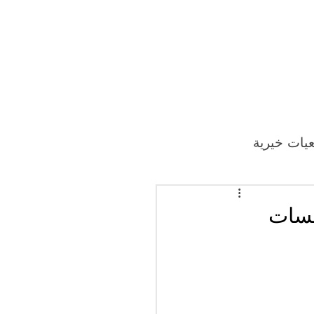
يات خيرية
سسات