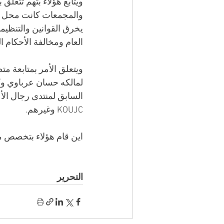
ويتابع هؤلاء بتهم تتعلق
والمجمعات كانت محل مص
يخرق القوانين والتنظيم
العام ومخالفة الأحكام 
ويتعلق الأمر بمتابعة 
لمالكه حسان عرباوي و
السابق لمنتدى رجال ال
KOUJC وغيرهم.
اين قام هؤلاء بتخصص مبلغ 400 مليون كأجرة شهرية، ما يعادل أربعة ملايير و 800 مل
التحرير