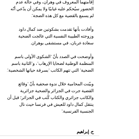
إقامتهما المعروف في وهران، وفي حالة عدم 
الحضور سيُحكم عليه غيابيًا ولا يمكن أن يدّعي أنّه 
لم يسمع بالقضية مع كل هذه الضجة".
وأفادت بأنها تقدمت بشكوتين ضد كمال داود 
وزوجته الطبيبة النفسية التي عالجت الضحية 
سعادة عربان، في مستشفى بوهران.
وأوضحت في الصدد بأنّ "الشكوى الأولى باسم 
المنظمة الوطنية لضحايا الإرهاب"، و"الثانية باسم 
الضحية" التي تتهم الكاتب "بسرقة حياتها الشخصية".
وبيّنت المحامية خلال ندوة صحفية بأنّ "وقائع 
القضية جرت في الجزائر والضحية جزائرية 
والكاتب جزائري والكتاب كُتب في الجزائر؛ قبل أن 
ينتقل كمال داود للعيش في فرنسا حيث نال 
الجنسية الفرنسية."
ح. إبراهيم 