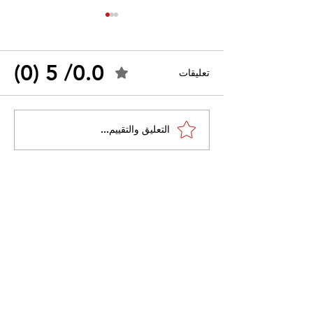
0.0/ 5 (0)
تعليقات
القضاء الإداري يقضي بحل
التعليق والتقييم...
 واسعًا وتُعيد طرح
نقابة "كنابست"