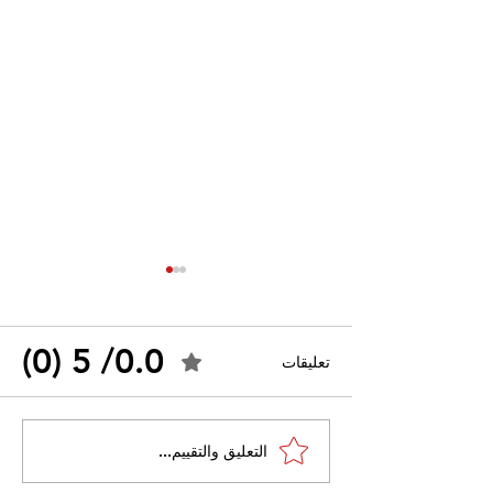
0.0/ 5 (0)
تعليقات
القضاء الإداري يقضي بحل
التعليق والتقييم...
 واسعًا وتُعيد طرح
نقابة "كنابست"