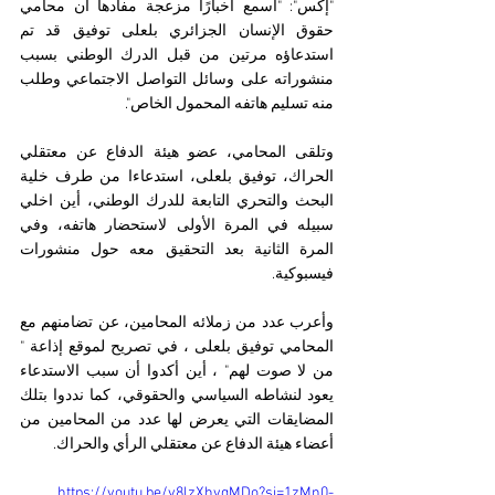
"إكس": "أسمع أخبارًا مزعجة مفادها أن محامي 
حقوق الإنسان الجزائري بلعلى توفيق قد تم 
استدعاؤه مرتين من قبل الدرك الوطني بسبب 
منشوراته على وسائل التواصل الاجتماعي وطلب 
منه تسليم هاتفه المحمول الخاص".
وتلقى المحامي، عضو هيئة الدفاع عن معتقلي 
الحراك، توفيق بلعلى، استدعاءا من طرف خلية 
البحث والتحري التابعة للدرك الوطني، أين اخلي 
سبيله في المرة الأولى لاستحضار هاتفه، وفي 
المرة الثانية بعد التحقيق معه حول منشورات 
فيسبوكية.
وأعرب عدد من زملائه المحامين، عن تضامنهم مع 
المحامي توفيق بلعلى ، في تصريح لموقع إذاعة " 
من لا صوت لهم" ، أين أكدوا أن سبب الاستدعاء 
يعود لنشاطه السياسي والحقوقي، كما نددوا بتلك 
المضايقات التي يعرض لها عدد من المحامين من 
أعضاء هيئة الدفاع عن معتقلي الرأي والحراك.
https://youtu.be/y8lzXhyqMDo?si=1zMn0-