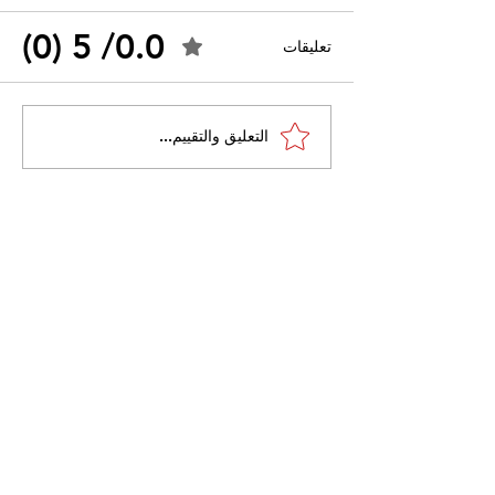
0.0/ 5 (0)
تعليقات
القضاء الإداري يقضي بحل
التعليق والتقييم...
 واسعًا وتُعيد طرح
نقابة "كنابست"