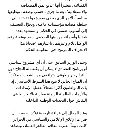
القضائية، معتبراً أنها “تدفع ثمن المصداقية 
والاستقلالية”، بعدما جرى ـ حسب وصفه ـ توظيفها 
سياسياً، الأمر الذي يعطي صورة دولة تفتقد إلى 
سلطة مضادة مؤسساتية فاعلة، ويحوّل التعسف 
إلى أسلوب ضمني في الحكم. واستشهد بعدة 
قضايا وأسماء، من بينها الصحفي سعد بوعقبة وعبد 
الواكيل بلام وغيرهما، باعتبارهم “ضحايا هذا 
الانحراف المبرمج” في منظومة الحكم.
وشدد الوزير السابق  على أن أي مشروع سياسي 
أو برنامج اقتصادي لا يمكن أن يكتب له النجاح دون 
“التزام حر وطوعي وتوافقي من الشعب”، مؤكداً 
أن المناخ الحالي لا يتيح هذا الشرط الأساسي، إذ 
بات المواطنون أكثر انشغالاً بقضايا الإمدادات 
والأزمات العالمية الراهنة مقارنة بالانخراط في 
النقاش حول التحديات الوطنية الداخلية.
وعاد المقال إلى قراءة تاريخية تؤكد ـ حسبه ـ أن 
فترات الإغلاق الإعلامي والسياسي في الجزائر 
كانت دوماً مقترنة بتفاقم مظاهر الفساد، وتصاعد 