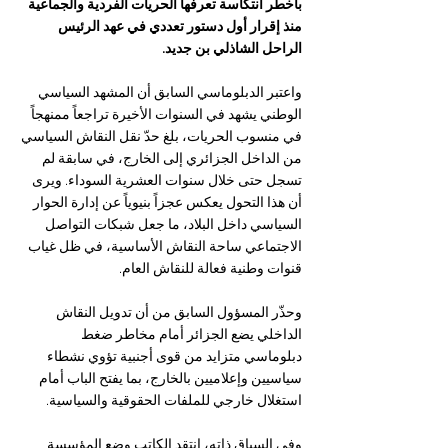
بأخطر انتكاسة تعرفها الحريات الفردية والجماعية 
منذ إقرار أول دستور تعددي في عهد الرئيس 
الراحل الشاذلي بن جديد.
واعتبر الدبلوماسي السابق أن المشهد السياسي 
الوطني يشهد في السنوات الأخيرة تراجعاً ممنهجاً 
في منسوب الحريات، بلغ حدّ نقل النقاش السياسي 
من الداخل الجزائري إلى الخارج، في سابقة لم 
تسجل حتى خلال سنوات العشرية السوداء. ويرى 
أن هذا التحول يعكس عجزاً بنيوياً عن إدارة الحوار 
السياسي داخل البلاد، ما جعل شبكات التواصل 
الاجتماعي ساحة النقاش الأساسية، في ظل غياب 
قنوات وطنية فعالة للنقاش العام.
وحذّر المسؤول السابق من أن تدويل النقاش 
الداخلي يضع الجزائر أمام مخاطر ضغط 
دبلوماسي متزايد من قوى أجنبية تؤوي نشطاء 
سياسيين وإعلاميين بالخارج، بما يفتح الباب أمام 
استغلال خارجي للملفات الحقوقية والسياسية.
وفي السياق ذاته، انتقد الكاتب وضع المؤسسة 