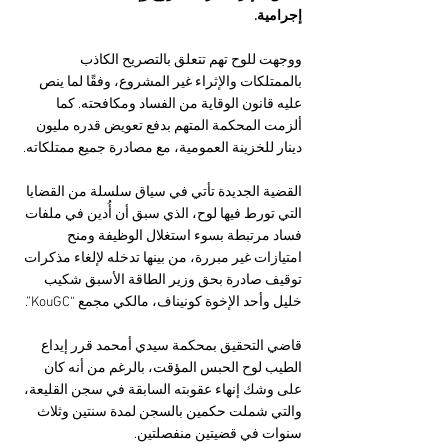
إجرامية.
ووجهت للوح تهم تتعلق بالتصريح الكاذب 
بالممتلكات والإثراء غير المشروع، وفقًا لما ينص 
عليه قانون الوقاية من الفساد ومكافحته. كما 
ألزمت المحكمة المتهم بدفع تعويض قدره مليون 
دينار للخزينة العمومية، مع مصادرة جميع ممتلكاته.
القضية الجديدة تأتي في سياق سلسلة من القضايا 
التي تورط فيها لوح، الذي سبق أن أُدين في ملفات 
فساد مرتبطة بسوء استغلال الوظيفة ومنح 
امتيازات غير مبررة، من بينها تدخله لإلغاء مذكرات 
توقيف صادرة بحق وزير الطاقة الأسبق شكيب 
خليل وأحد الإخوة كونيناف، مالكي مجمع “KouGC”.
قاضي التحقيق بمحكمة سيدي أمحمد قرر إيداع 
الطيب لوح الحبس المؤقت، بالرغم من أنه كان 
على وشك إنهاء عقوبته السابقة في سجن القليعة، 
والتي شملت حكمين بالسجن لمدة سنتين وثلاث 
سنوات في قضيتين منفصلتين.