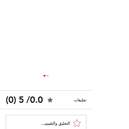
0.0/ 5 (0)
تعليقات
القضاء الإداري يقضي بحل
التعليق والتقييم...
 واسعًا وتُعيد طرح
نقابة "كنابست"