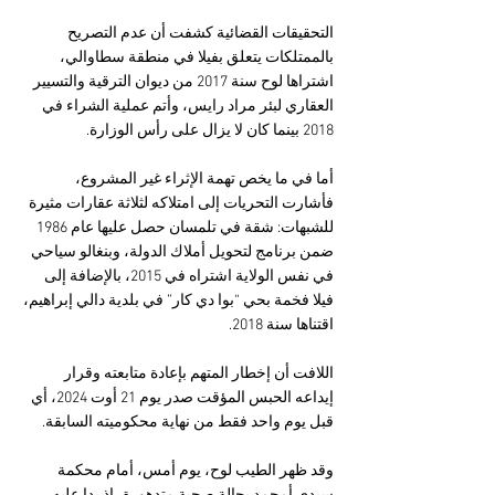
التحقيقات القضائية كشفت أن عدم التصريح 
بالممتلكات يتعلق بفيلا في منطقة سطاوالي، 
اشتراها لوح سنة 2017 من ديوان الترقية والتسيير 
العقاري لبئر مراد رايس، وأتم عملية الشراء في 
2018 بينما كان لا يزال على رأس الوزارة.
أما في ما يخص تهمة الإثراء غير المشروع، 
فأشارت التحريات إلى امتلاكه لثلاثة عقارات مثيرة 
للشبهات: شقة في تلمسان حصل عليها عام 1986 
ضمن برنامج لتحويل أملاك الدولة، وبنغالو سياحي 
في نفس الولاية اشتراه في 2015، بالإضافة إلى 
فيلا فخمة بحي “بوا دي كار” في بلدية دالي إبراهيم، 
اقتناها سنة 2018.
اللافت أن إخطار المتهم بإعادة متابعته وقرار 
إيداعه الحبس المؤقت صدر يوم 21 أوت 2024، أي 
قبل يوم واحد فقط من نهاية محكوميته السابقة.
وقد ظهر الطيب لوح، يوم أمس، أمام محكمة 