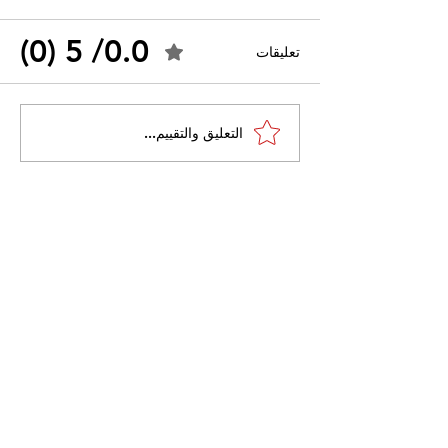
0.0/ 5 (0)
تعليقات
الخارجية الجزائرية: "طرد
التعليق والتقييم...
فرنسا لرعيّة جزائري انتهاك
للاتفاقية القنصليّة لسنة
1974"