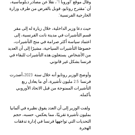
وقال موقع "أوروبا 1"، نقلا عن مصادر دبلوماسية، 
أن "مقترح روتايو، قوبل بالفرض من طرف وزارة 
الخارجية الفرنسية".
حيث دعا وزير الداخلية، خلال زيارة له إلى مقر 
قسم التأشيرات في مدينة نانت الفرنسية، إلى 
اعتماد سياسة أكثر صرامة في منح التأشيرات، 
خصوصًا التأشيرات السياحية، مشيرًا إلى أن العديد 
من الأشخاص  يستغلون هذه التأشيرات للبقاء في 
فرنسا بشكل غير قانوني.
وأوضح الوزير روتايو أنه خلال سنة  2023،أصدرت 
فرنسا  2.5 مليون تأشيرة، أي ما يعادل ربع 
التأشيرات الممنوحة من قبل الاتحاد الأوروبي 
بأكمله.
 ولفت الوزير إلى أن العدد يفوق نظيره في ألمانيا 
بمليون تأشيرة تقريبًا، مما يعكس، حسبه، حجم 
التحديات التي تواجهها فرنسا في إدارة تدفقات 
الهجرة.