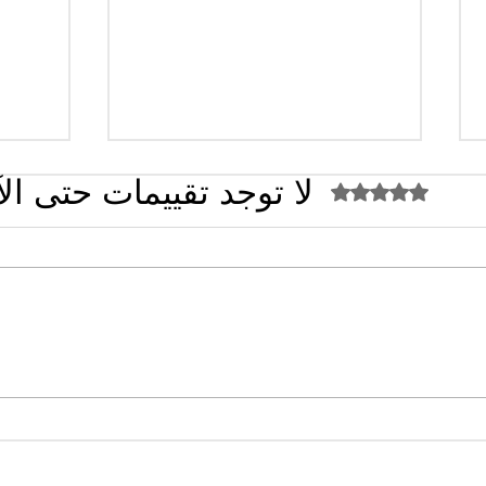
لا توجد تقييمات حتى ال
تم التقييم بـ 0 من أصل 5 نجوم.
القضاء الإداري يقضي بحل نقابة
تصريح
"كنابست"
تُشعل 
سؤال 
البلدي