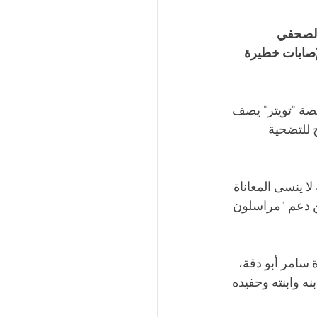
الصحفي 
إصابات خطيرة 
صة "تويتر" يصف 
 للتضحية 
ا ينسى المعاناة 
ن دعم "مراسلون 
سامر أبو دقة، 
 وابنته وحفيده 