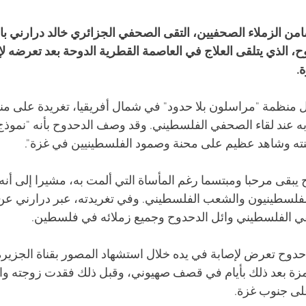
من الزملاء الصحفيين، التقى الصحفي الجزائري خالد درارني ب
، الذي يتلقى العلاج في العاصمة القطرية الدوحة بعد تعرضه ل
. 
ل منظمة "مراسلون بلا حدود" في شمال أفريقيا، تغريدة على من
ه عند لقاء الصحفي الفلسطيني. وقد وصف الدحدوح بأنه "نموذج
ته وشاهد عظيم على محنة وصمود الفلسطينيين في غزة". 
يبقى مرحبا ومبتسما رغم المأساة التي ألمت به، مشيرا إلى أنه ل
 الفلسطينيون والشعب الفلسطيني. وفي تغريدته، عبر درارني ع
في الفلسطيني وائل الدحدوح وجميع زملائه في فلسطين. 
دحدوح تعرض لإصابة في يده خلال استشهاد المصور بقناة الجزيرة 
زة بعد ذلك بأيام في قصف صهيوني، وقبل ذلك فقدت زوجته وابنه
لى جنوب غزة.