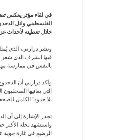
في لقاء مؤثر يعكس تضا
الفلسطيني وائل الدحدوح
خلال تغطيته لأحداث غزة
ونشر درارني، الذي يُمث
فيها الشرف الذي شعر ب
بالنفس في ممارسة مهن
وأكد درارني أن الدحدوح 
التي يعانيها الصحفيون
بلا حدود" الكامل للصح
تجدر الإشارة إلى أن ال
واستشهد نجله الأكبر حم
الرضيع في غارة جوية ع