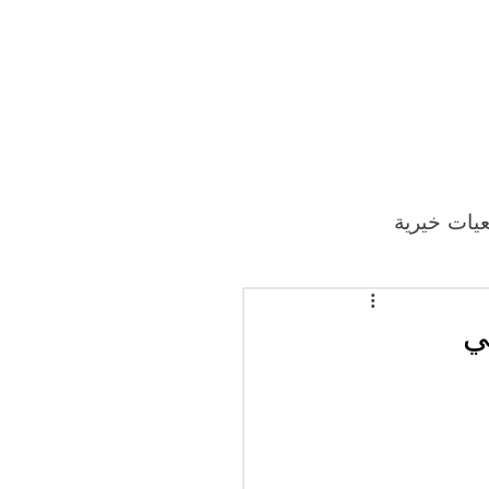
يات خيرية
ي