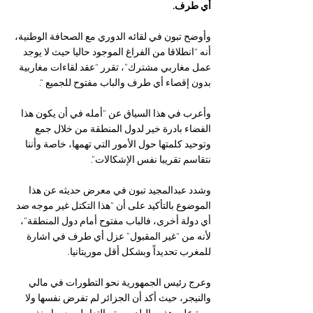
أي طرف. 
وأوضح تبون في لقائه الدوري مع الصحافة الوطنية، 
أنه “انطلاقا من الفراغ الموجود حاليا حيث لا يوجد 
عمل مغاربي مشترك”، تقرر “عقد لقاءات مغاربية 
بدون إقصاء أي طرف والباب مفتوح للجميع “. 
وأعرب في هذا السياق عن “أمله في أن يكون هذا 
الفضاء بادرة خير لدول المنطقة من خلال جمع 
وتوحيد كلمتها حول الأمور التي تهمها، خاصة وأننا 
نتقاسم تقريبا نفس الإشكالات”. 
وشدد عبدالمجيد تبون في معرض حديثه عن هذا 
الموضوع بالتأكيد على أن “هذا التكتل غير موجه ضد 
أي دولة أخرى، فالباب مفتوح أمام دول المنطقة”، 
لأنه من “غير المقبول” عزل أي طرف في اشارة 
للمغرب تحديداً وبشكل أقل موريتانيا.
وعرج رئيس الجمهورية نحو التطورات في مالي 
والنيجر، حيث أكد أن الجزائر لم تفرض نفسها ولا 