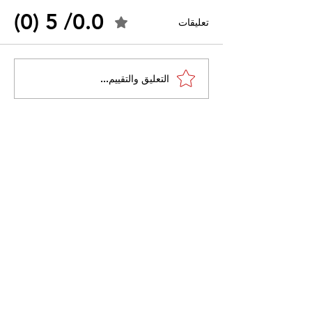
0.0/ 5 (0)
تعليقات
احتجاجات التونسية
القضاء الإداري يقضي بحل
التعليق والتقييم...
نقابة "كنابست"