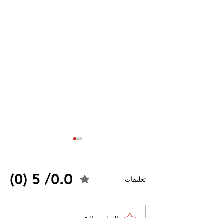
0.0/ 5 (0)
تعليقات
احتجاجات التونسية
القضاء الإداري يقضي بحل