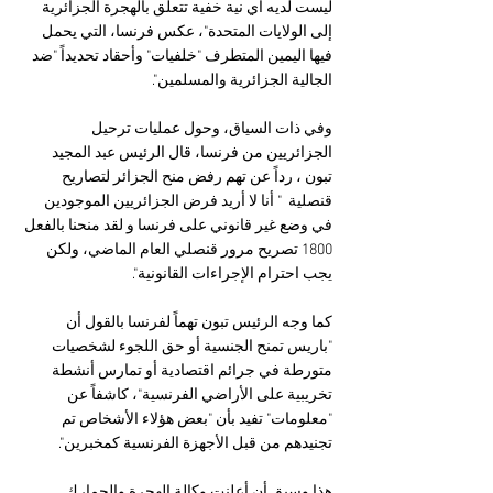
ليست لديه أي نية خفية تتعلق بالهجرة الجزائرية 
إلى الولايات المتحدة"، عكس فرنسا، التي يحمل 
فيها اليمين المتطرف "خلفيات" وأحقاد تحديداً "ضد 
الجالية الجزائرية والمسلمين".
وفي ذات السياق، وحول عمليات ترحيل  
الجزائريين من فرنسا، قال الرئيس عبد المجيد 
تبون ، رداً عن تهم رفض منح الجزائر لتصاريح 
قنصلية  " أنا لا أريد فرض الجزائريين الموجودين 
في وضع غير قانوني على فرنسا و لقد منحنا بالفعل 
1800 تصريح مرور قنصلي العام الماضي، ولكن 
يجب احترام الإجراءات القانونية".
كما وجه الرئيس تبون تهماً لفرنسا بالقول أن 
"باريس تمنح الجنسية أو حق اللجوء لشخصيات 
متورطة في جرائم اقتصادية أو تمارس أنشطة 
تخريبية على الأراضي الفرنسية"، كاشفاً عن 
"معلومات" تفيد بأن "بعض هؤلاء الأشخاص تم 
تجنيدهم من قبل الأجهزة الفرنسية كمخبرين".
هذا وسبق أن أعلنت وكالة الهجرة والجمارك 