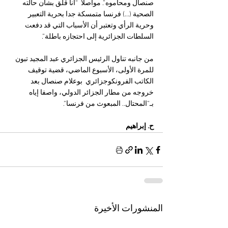
صنصال ومحاموه”. مواصلاً  “أنا قلق بشأن حالته 
الصحية (…) فرنسا متمسكة جدا بحرية التعبير 
وحرية الرأي وتعتبر أن الأسباب التي قد دفعت 
السلطات الجزائرية إلى احتجازه باطلة”.
من جانبه تناول الرئيس الجزائري عبد المجيد تبون 
للمرة الأولى، الأسبوع الماضي، قضية توقيف 
الكاتب الفرونكوجزائري  بوعلام صنصال بعد 
خروجه من مطار الجزائر الدولي، واصفا إياه 
بـ”المحتال.. المبعوث من فرنسا”.
ح. إبراهيم 
المنشورات الأخيرة