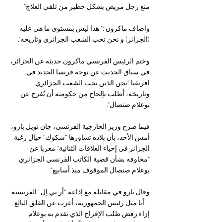
منع رجل مريض بشكل خطير من تلقي العلاج".
واضاف ماكرون :" هذا ليس بمستوى ما هي عليه 
(الجزائر) و نحن نحب الشعب الجزائري وتاريخه".
وختم الرئيس الفرنسي ماكرون حديثه عن الجزائر، 
في سياق الحديث عن توجه فرنسا الجديد في 
افريقيا "نحن الذين نحب الشعب الجزائري 
وتاريخه، أطلب بإلحاح من حكومته أن تُفرج عن 
بوعلام صنصال". 
فيما صرح وزير الخارجية الفرنسي، جان نويل بارو، 
أمس الأحد، بأن بلاده تساورها “شكوك” حيال رغبة 
الجزائر في إحياء العلاقات الثنائية" معربا عن 
"مخاوفه بشأن قضية الكاتب الفرنسي الجزائري 
بوعلام صنصال الموقوف منذ أسابيع".
وقال بارو في مقابلة مع إذاعة “أر تي إل” الفرنسية 
: “أنا مثل رئيس الجمهورية، أعرب عن القلق البالغ 
إزاء رفض طلب الإفراج الذي تقدم به بوعلام 